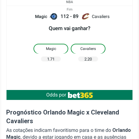
NBA
Fim
112
-
89
Magic
Cavaliers
Quem vai ganhar?
Magic
Cavaliers
1.71
2.20
Odds por
Prognóstico
Orlando Magic x Cleveland
Cavaliers
As cotações indicam favoritismo para o time do
Orlando
Magic
, devido a estar jogando em casa e as ausências