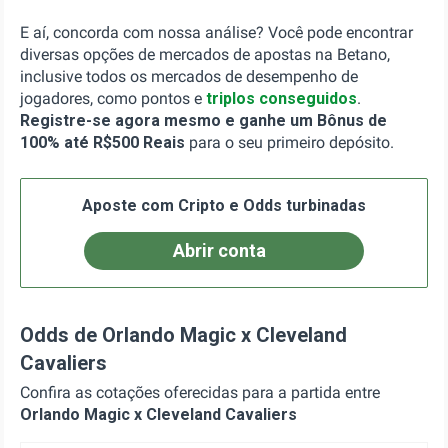
E aí, concorda com nossa análise? Você pode encontrar
diversas opções de mercados de apostas na Betano,
inclusive todos os mercados de desempenho de
jogadores, como pontos e
triplos conseguidos
.
Registre-se agora mesmo e ganhe um Bônus de
100% até R$500 Reais
para o seu primeiro depósito.
Aposte com Cripto e Odds turbinadas
Abrir conta
Odds de
Orlando Magic x Cleveland
Cavaliers
Confira as cotações oferecidas para a partida entre
Orlando Magic x Cleveland Cavaliers