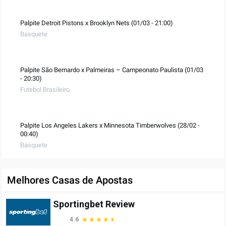
Palpite Detroit Pistons x Brooklyn Nets (01/03 - 21:00)
Basquete
Palpite São Bernardo x Palmeiras – Campeonato Paulista (01/03
- 20:30)
Futebol Brasileiro
Palpite Los Angeles Lakers x Minnesota Timberwolves (28/02 -
00:40)
Basquete
Melhores Casas de Apostas
Sportingbet Review
4.6