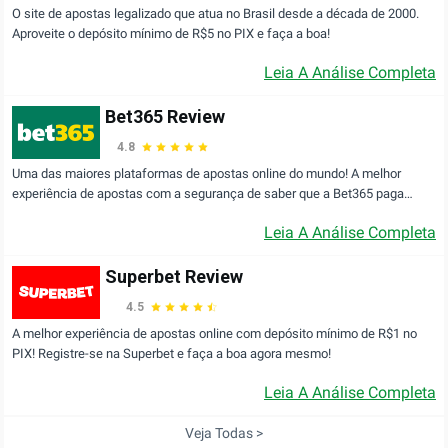
O site de apostas legalizado que atua no Brasil desde a década de 2000.
Aproveite o depósito mínimo de R$5 no PIX e faça a boa!
Leia A Análise Completa
Bet365 Review
4.8
Uma das maiores plataformas de apostas online do mundo! A melhor
experiência de apostas com a segurança de saber que a Bet365 paga
mesmo!
Leia A Análise Completa
Superbet Review
4.5
A melhor experiência de apostas online com depósito mínimo de R$1 no
PIX! Registre-se na Superbet e faça a boa agora mesmo!
Leia A Análise Completa
Veja Todas >