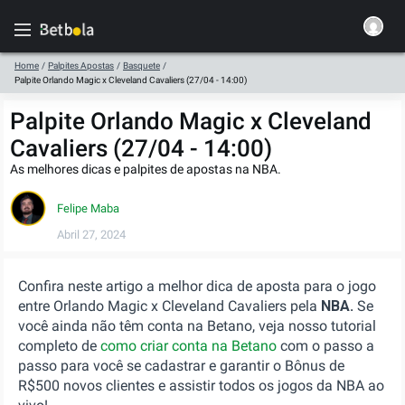
Home
/
Palpites Apostas
/
Basquete
/
Palpite Orlando Magic x Cleveland Cavaliers (27/04 - 14:00)
Palpite Orlando Magic x Cleveland
Cavaliers (27/04 - 14:00)
As melhores dicas e palpites de apostas na NBA.
Felipe Maba
Abril 27, 2024
Confira neste artigo a melhor dica de aposta para o jogo
entre Orlando Magic x Cleveland Cavaliers pela
NBA.
Se
você ainda não têm conta na Betano, veja nosso tutorial
completo de
como criar conta na Betano
com o passo a
passo para você se cadastrar e garantir o Bônus de
R$500 novos clientes e assistir todos os jogos da NBA ao