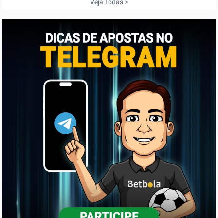
Veja Todas >