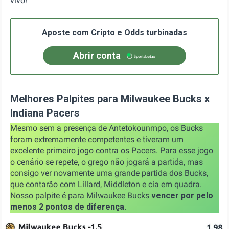
vivo!
Aposte com Cripto e Odds turbinadas
Abrir conta
Melhores Palpites para Milwaukee Bucks x
Indiana Pacers
Mesmo sem a presença de Antetokounmpo, os Bucks
foram extremamente competentes e tiveram um
excelente primeiro jogo contra os Pacers. Para esse jogo
o cenário se repete, o grego não jogará a partida, mas
consigo ver novamente uma grande partida dos Bucks,
que contarão com Lillard, Middleton e cia em quadra.
Nosso palpite é para Milwaukee Bucks
vencer por pelo
menos 2 pontos de diferença
.