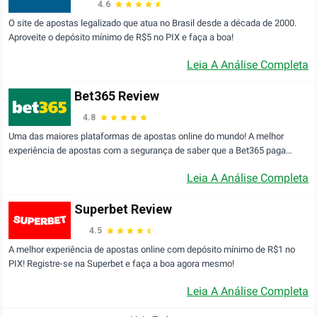
4.6
O site de apostas legalizado que atua no Brasil desde a década de 2000.
Aproveite o depósito mínimo de R$5 no PIX e faça a boa!
Leia A Análise Completa
Bet365 Review
4.8
Uma das maiores plataformas de apostas online do mundo! A melhor
experiência de apostas com a segurança de saber que a Bet365 paga
mesmo!
Leia A Análise Completa
Superbet Review
4.5
A melhor experiência de apostas online com depósito mínimo de R$1 no
PIX! Registre-se na Superbet e faça a boa agora mesmo!
Leia A Análise Completa