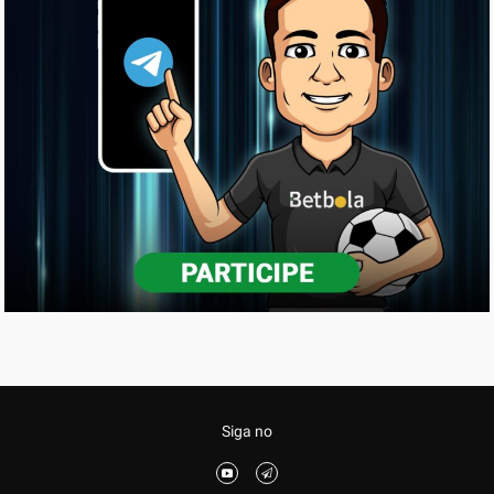
Siga no