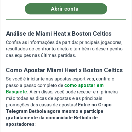
Abrir conta
Análise de
Miami Heat x Boston Celtics
Confira as informações da partida: principais jogadores,
resultados do confronto direto e também o desempenho
das equipes nas últimas partidas.
Como Apostar
Miami Heat x Boston Celtics
Se você é iniciante nas apostas esportivas, confira o
passo a passo completo de
como apostar em
Basquete
. Além disso, você pode receber em primeira
mão todas as dicas de apostas e as principais
promoções das casas de apostas!
Entre no Grupo
Telegram Betbola agora mesmo e participe
gratuitamente da comunidade Betbola de
apostadores: