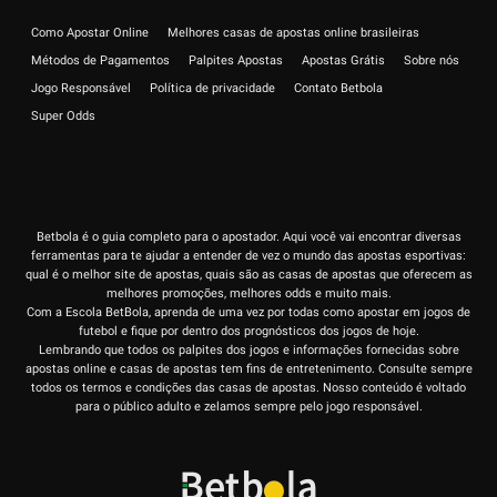
Como Apostar Online
Melhores casas de apostas online brasileiras
Métodos de Pagamentos
Palpites Apostas
Apostas Grátis
Sobre nós
Jogo Responsável
Política de privacidade
Contato Betbola
Super Odds
Betbola é o guia completo para o apostador. Aqui você vai encontrar diversas
ferramentas para te ajudar a entender de vez o mundo das apostas esportivas:
qual é o melhor site de apostas, quais são as casas de apostas que oferecem as
melhores promoções, melhores odds e muito mais.
Com a Escola BetBola, aprenda de uma vez por todas como apostar em jogos de
futebol e fique por dentro dos prognósticos dos jogos de hoje.
Lembrando que todos os palpites dos jogos e informações fornecidas sobre
apostas online e casas de apostas tem fins de entretenimento. Consulte sempre
todos os termos e condições das casas de apostas. Nosso conteúdo é voltado
para o público adulto e zelamos sempre pelo jogo responsável.