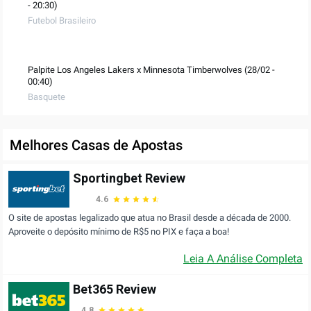
- 20:30)
Futebol Brasileiro
Palpite Los Angeles Lakers x Minnesota Timberwolves (28/02 -
00:40)
Basquete
Melhores Casas de Apostas
Sportingbet Review
4.6
O site de apostas legalizado que atua no Brasil desde a década de 2000.
Aproveite o depósito mínimo de R$5 no PIX e faça a boa!
Leia A Análise Completa
Bet365 Review
4.8