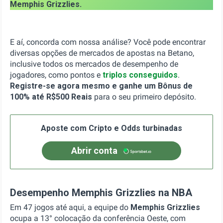
Memphis Grizzlies.
E aí, concorda com nossa análise? Você pode encontrar
diversas opções de mercados de apostas na Betano,
inclusive todos os mercados de desempenho de
jogadores, como pontos e
triplos conseguidos
.
Registre-se agora mesmo e ganhe um Bônus de
100% até R$500 Reais
para o seu primeiro depósito.
Aposte com Cripto e Odds turbinadas
Abrir conta
Desempenho Memphis Grizzlies na NBA
Em 47 jogos até aqui, a equipe do
Memphis Grizzlies
ocupa a 13° colocação da conferência Oeste, com