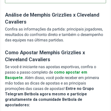
Análise de
Memphis Grizzlies x Cleveland
Cavaliers
Confira as informações da partida: principais jogadores,
resultados do confronto direto e também o desempenho
das equipes nas últimas partidas.
Como Apostar
Memphis Grizzlies x
Cleveland Cavaliers
Se você é iniciante nas apostas esportivas, confira o
passo a passo completo de
como apostar em
Basquete
. Além disso, você pode receber em primeira
mão todas as dicas de apostas e as principais
promoções das casas de apostas!
Entre no Grupo
Telegram Betbola agora mesmo e participe
gratuitamente da comunidade Betbola de
apostadores: