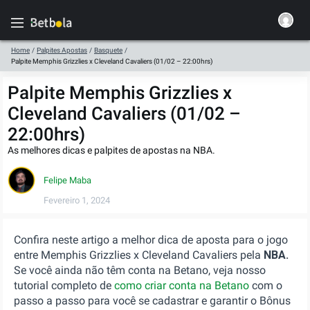
Home
/
Palpites Apostas
/
Basquete
/
Palpite Memphis Grizzlies x Cleveland Cavaliers (01/02 – 22:00hrs)
Palpite Memphis Grizzlies x
Cleveland Cavaliers (01/02 –
22:00hrs)
As melhores dicas e palpites de apostas na NBA.
Felipe Maba
Fevereiro 1, 2024
Confira neste artigo a melhor dica de aposta para o jogo
entre Memphis Grizzlies x Cleveland Cavaliers pela
NBA.
Se você ainda não têm conta na Betano, veja nosso
tutorial completo de
como criar conta na Betano
com o
passo a passo para você se cadastrar e garantir o Bônus