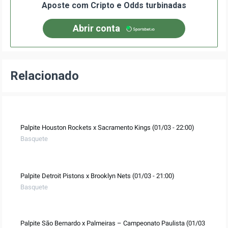
Aposte com Cripto e Odds turbinadas
Abrir conta
Relacionado
Palpite Houston Rockets x Sacramento Kings (01/03 - 22:00)
Basquete
Palpite Detroit Pistons x Brooklyn Nets (01/03 - 21:00)
Basquete
Palpite São Bernardo x Palmeiras – Campeonato Paulista (01/03