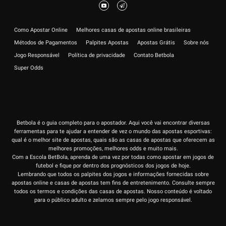
Como Apostar Online
Melhores casas de apostas online brasileiras
Métodos de Pagamentos
Palpites Apostas
Apostas Grátis
Sobre nós
Jogo Responsável
Política de privacidade
Contato Betbola
Super Odds
Betbola é o guia completo para o apostador. Aqui você vai encontrar diversas
ferramentas para te ajudar a entender de vez o mundo das apostas esportivas:
qual é o melhor site de apostas, quais são as casas de apostas que oferecem as
melhores promoções, melhores odds e muito mais.
Com a Escola BetBola, aprenda de uma vez por todas como apostar em jogos de
futebol e fique por dentro dos prognósticos dos jogos de hoje.
Lembrando que todos os palpites dos jogos e informações fornecidas sobre
apostas online e casas de apostas tem fins de entretenimento. Consulte sempre
todos os termos e condições das casas de apostas. Nosso conteúdo é voltado
para o público adulto e zelamos sempre pelo jogo responsável.