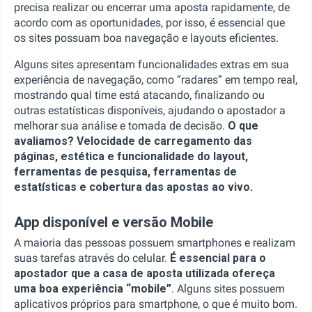
precisa realizar ou encerrar uma aposta rapidamente, de
acordo com as oportunidades, por isso, é essencial que
os sites possuam boa navegação e layouts eficientes.
Alguns sites apresentam funcionalidades extras em sua
experiência de navegação, como “radares” em tempo real,
mostrando qual time está atacando, finalizando ou
outras estatísticas disponíveis, ajudando o apostador a
melhorar sua análise e tomada de decisão.
O que
avaliamos? Velocidade de carregamento das
páginas, estética e funcionalidade do layout,
ferramentas de pesquisa, ferramentas de
estatísticas e cobertura das apostas ao vivo.
App disponível e versão Mobile
A maioria das pessoas possuem smartphones e realizam
suas tarefas através do celular.
É essencial para o
apostador que a casa de aposta utilizada ofereça
uma boa experiência “mobile”
. Alguns sites possuem
aplicativos próprios para smartphone, o que é muito bom.