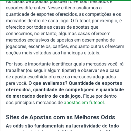
As casas de apostas possuem diversos mercados e
esportes diferentes. Nesse critério avaliamos a
quantidade de esportes oferecidos, as competições e os
mercados dentro de cada jogo. O futebol, por exemplo, é
oferecido por todas as casas de apostas que
conhecemos, no entanto, algumas casas oferecem
mercados exclusivos de apostas em desempenho de
jogadores, escanteios, cartões, enquanto outras oferecem
opções mais voltadas aos handicaps e totais.
Por isso, é importante identificar quais mercados você irá
trabalhar (ou seguir algum tipster) e observar se a casa
de aposta escolhida oferece os mercados adequados
para você.
O que avaliamos? Quantidade de esportes
oferecidos, quantidade de competições e quantidade
de mercados dentro de cada jogo.
Fique por dentro
dos principais mercados de
apostas em futebol
.
Sites de Apostas com as Melhores Odds
As odds são fundamentais na lucratividade de todo