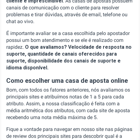
cliente é imprescindível
. As casas de apostas possuem
canais de comunicação com o cliente para resolver
problemas e tirar dúvidas, através de email, telefone ou
chat ao vivo.
É importante avaliar se a casa escolhida pelo apostador
possui um bom atendimento e se ele é realizado com
rapidez.
O que avaliamos? Velocidade de resposta no
suporte, quantidade de canais oferecidos para
suporte, disponibilidade dos canais de suporte e
idioma disponível.
Como escolher uma casa de aposta online
Bom, com todos os fatores anteriores, nós avaliamos os
principais sites e atribuímos notas de 1 a 5 para cada
atributo. Assim, a nossa classificação é feita com a
média aritmética dos atributos, com cada site de aposta
recebendo uma nota média máxima de 5.
Fique a vontade para navegar em nosso site nas páginas
de review dos principais sites para descobrir qual é a