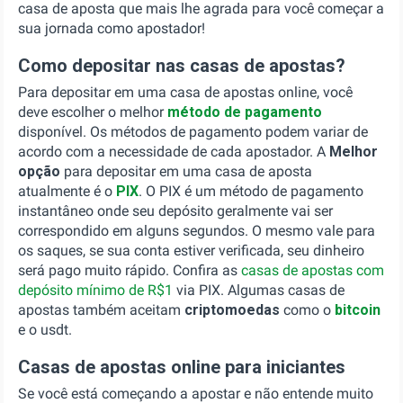
casa de aposta que mais lhe agrada para você começar a
sua jornada como apostador!
Como depositar nas casas de apostas?
Para depositar em uma casa de apostas online, você
deve escolher o melhor
método de pagamento
disponível. Os métodos de pagamento podem variar de
acordo com a necessidade de cada apostador. A
Melhor
opção
para depositar em uma casa de aposta
atualmente é o
PIX
. O PIX é um método de pagamento
instantâneo onde seu depósito geralmente vai ser
correspondido em alguns segundos. O mesmo vale para
os saques, se sua conta estiver verificada, seu dinheiro
será pago muito rápido. Confira as
casas de apostas com
depósito mínimo de R$1
via PIX. Algumas casas de
apostas também aceitam
criptomoedas
como o
bitcoin
e o usdt.
Casas de apostas online para iniciantes
Se você está começando a apostar e não entende muito