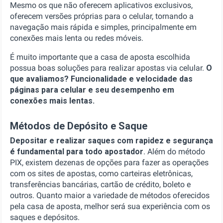
Mesmo os que não oferecem aplicativos exclusivos,
oferecem versões próprias para o celular, tornando a
navegação mais rápida e simples, principalmente em
conexões mais lenta ou redes móveis.
É muito importante que a casa de aposta escolhida
possua boas soluções para realizar apostas via celular.
O
que avaliamos? Funcionalidade e velocidade das
páginas para celular e seu desempenho em
conexões mais lentas.
Métodos de Depósito e Saque
Depositar e realizar saques com rapidez e segurança
é fundamental para todo apostador
. Além do método
PIX, existem dezenas de opções para fazer as operações
com os sites de apostas, como carteiras eletrônicas,
transferências bancárias, cartão de crédito, boleto e
outros. Quanto maior a variedade de métodos oferecidos
pela casa de aposta, melhor será sua experiência com os
saques e depósitos.