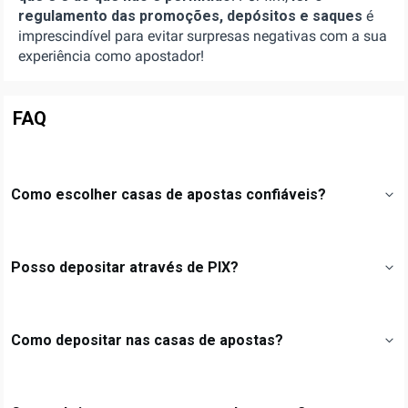
regulamento das promoções, depósitos e saques
é
imprescindível para evitar surpresas negativas com a sua
experiência como apostador!
FAQ
Como escolher casas de apostas confiáveis?
Posso depositar através de PIX?
Como depositar nas casas de apostas?