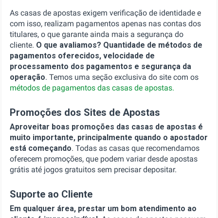
As casas de apostas exigem verificação de identidade e
com isso, realizam pagamentos apenas nas contas dos
titulares, o que garante ainda mais a segurança do
cliente.
O que avaliamos? Quantidade de métodos de
pagamentos oferecidos, velocidade de
processamento dos pagamentos e segurança da
operação
. Temos uma seção exclusiva do site com os
métodos de pagamentos das casas de apostas.
Promoções dos Sites de Apostas
Aproveitar
boas promoções das casas de apostas é
muito importante, principalmente quando o apostador
está começando
. Todas as casas que recomendamos
oferecem promoções, que podem variar desde apostas
grátis até jogos gratuitos sem precisar depositar.
Suporte ao Cliente
Em qualquer área, prestar um bom atendimento ao