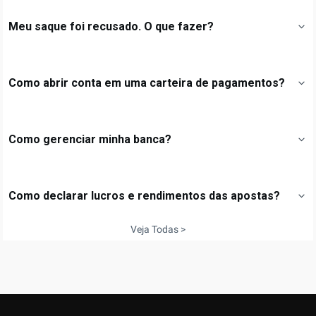
Meu saque foi recusado. O que fazer?
Como abrir conta em uma carteira de pagamentos?
Como gerenciar minha banca?
Como declarar lucros e rendimentos das apostas?
Veja Todas >