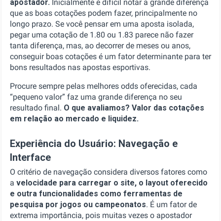
apostador.
Inicialmente é difícil notar a grande diferença
que as boas cotações podem fazer, principalmente no
longo prazo. Se você pensar em uma aposta isolada,
pegar uma cotação de 1.80 ou 1.83 parece não fazer
tanta diferença, mas, ao decorrer de meses ou anos,
conseguir boas cotações é um fator determinante para ter
bons resultados nas apostas esportivas.
Procure sempre pelas melhores odds oferecidas, cada
“pequeno valor” faz uma grande diferença no seu
resultado final.
O que avaliamos? Valor das cotações
em relação ao mercado e liquidez.
Experiência do Usuário: Navegação e
Interface
O critério de navegação considera diversos fatores como
a
velocidade para carregar o site, o layout oferecido
e outra funcionalidades como ferramentas de
pesquisa por jogos ou campeonatos
. É um fator de
extrema importância, pois muitas vezes o apostador