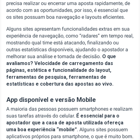
precisa realizar ou encerrar uma aposta rapidamente, de
acordo com as oportunidades, por isso, é essencial que
os sites possuam boa navegação e layouts eficientes.
Alguns sites apresentam funcionalidades extras em sua
experiência de navegação, como “radares” em tempo real,
mostrando qual time está atacando, finalizando ou
outras estatísticas disponíveis, ajudando o apostador a
melhorar sua análise e tomada de decisão.
O que
avaliamos? Velocidade de carregamento das
páginas, estética e funcionalidade do layout,
ferramentas de pesquisa, ferramentas de
estatísticas e cobertura das apostas ao vivo.
App disponível e versão Mobile
A maioria das pessoas possuem smartphones e realizam
suas tarefas através do celular.
É essencial para o
apostador que a casa de aposta utilizada ofereça
uma boa experiência “mobile”
. Alguns sites possuem
aplicativos próprios para smartphone, o que é muito bom.