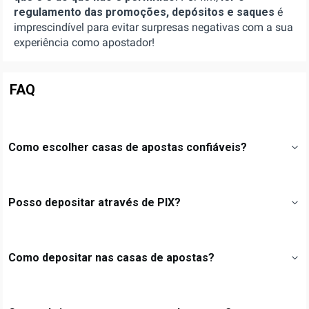
regulamento das promoções, depósitos e saques
é
imprescindível para evitar surpresas negativas com a sua
experiência como apostador!
FAQ
Como escolher casas de apostas confiáveis?
Posso depositar através de PIX?
Como depositar nas casas de apostas?