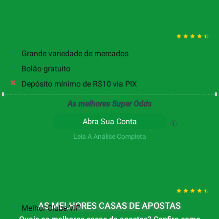
Novibet Review
4.5
Grande variedade de mercados
Bolão gratuito
Depósito mínimo de R$10 via PIX
As melhores Super Odds
Abra Sua Conta
Leia A Análise Completa
Stake Review
4.4
AS MELHORES CASAS DE APOSTAS
Melhor Clube VIP