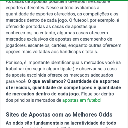
As casas de apostas possuem diversos mercados e
esportes diferentes. Nesse critério avaliamos a
quantidade de esportes oferecidos, as competições e os
mercados dentro de cada jogo. O futebol, por exemplo, é
oferecido por todas as casas de apostas que
conhecemos, no entanto, algumas casas oferecem
mercados exclusivos de apostas em desempenho de
jogadores, escanteios, cartões, enquanto outras oferecem
opções mais voltadas aos handicaps e totais.
Por isso, é importante identificar quais mercados você irá
trabalhar (ou seguir algum tipster) e observar se a casa
de aposta escolhida oferece os mercados adequados
para você.
O que avaliamos? Quantidade de esportes
oferecidos, quantidade de competições e quantidade
de mercados dentro de cada jogo.
Fique por dentro
dos principais mercados de
apostas em futebol
.
Sites de Apostas com as Melhores Odds
As odds são fundamentais na lucratividade de todo