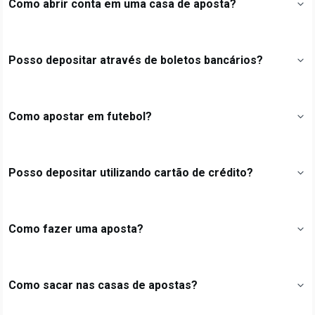
Como abrir conta em uma casa de aposta?
Posso depositar através de boletos bancários?
Como apostar em futebol?
Posso depositar utilizando cartão de crédito?
Como fazer uma aposta?
Como sacar nas casas de apostas?