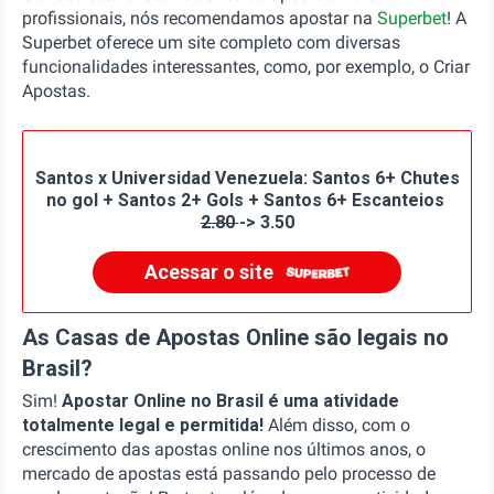
profissionais, nós recomendamos apostar na
Superbet
! A
Superbet oferece um site completo com diversas
funcionalidades interessantes, como, por exemplo, o Criar
Apostas.
Santos x Universidad Venezuela: Santos 6+ Chutes
no gol + Santos 2+ Gols + Santos 6+ Escanteios
2.80
-> 3.50
Acessar o site
As Casas de Apostas Online são legais no
Brasil?
Sim!
Apostar Online no Brasil é uma atividade
totalmente legal e permitida!
Além disso, com o
crescimento das apostas online nos últimos anos, o
mercado de apostas está passando pelo processo de