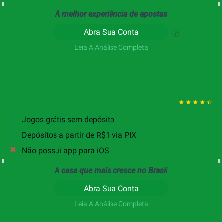
A melhor experiência de apostas
Abra Sua Conta
Leia A Análise Completa
Superbet Review
4.5
Jogos grátis sem depósito
Depósitos a partir de R$1 via PIX
Não possui app para iOS
A casa que mais cresce no Brasil
Abra Sua Conta
Leia A Análise Completa