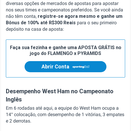
diversas opções de mercados de apostas para apostar
nos seus times e campeonatos preferidos. Se você ainda
não têm conta,
registre-se agora mesmo e ganhe um
Bônus de 100% até R$300 Reais
para o seu primeiro
depósito na casa de aposta:
Faça sua fezinha e ganhe uma APOSTA GRÁTIS no
jogo do FLAMENGO x PYRAMIDS
Abrir Conta
Desempenho West Ham no Campeonato
Inglês
Em 6 rodadas até aqui, a equipe do West Ham ocupa a
14° colocação, com desempenho de 1 vitórias, 3 empates
e 2 derrotas.