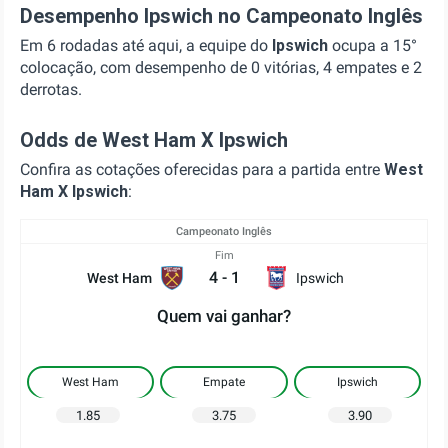
Desempenho
Ipswich
no Campeonato Inglês
Em 6 rodadas até aqui, a equipe do
Ipswich
ocupa a 15°
colocação, com desempenho de 0 vitórias, 4 empates e 2
derrotas.
Odds de West Ham X Ipswich
Confira as cotações oferecidas para a partida entre
West
Ham X Ipswich
:
Campeonato Inglês
Fim
4
-
1
West Ham
Ipswich
Quem vai ganhar?
West Ham
Empate
Ipswich
1.85
3.75
3.90