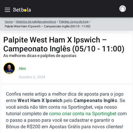
Home
/
Histórico de palpites esportivos
/
Palpites Jogos de hoje
/
Palpite West Ham X Ipswich – Campeonato Inglês (05/10 - 11:00)
Palpite West Ham X Ipswich –
Campeonato Inglês (05/10 - 11:00)
As melhores dicas e palpites de apostas
Alex
Outubro 3, 2024
Confira neste artigo a melhor dica de aposta para o jogo
entre
West Ham X Ipswich
pelo
Campeonato Inglês
. Se
você ainda não têm conta na Sportingbet, veja nosso
tutorial completo de
como criar conta na Sportingbet
com
o passo a passo para você se cadastrar e garantir o
Bônus de R$200 em Apostas Grátis para novos clientes!