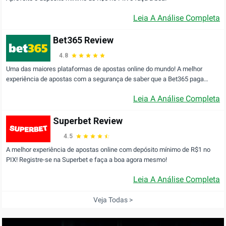
Leia A Análise Completa
Bet365 Review
4.8
Uma das maiores plataformas de apostas online do mundo! A melhor
experiência de apostas com a segurança de saber que a Bet365 paga
mesmo!
Leia A Análise Completa
Superbet Review
4.5
A melhor experiência de apostas online com depósito mínimo de R$1 no
PIX! Registre-se na Superbet e faça a boa agora mesmo!
Leia A Análise Completa
Veja Todas >