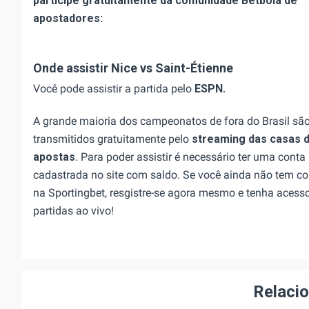
participe gratuitamente da comunidade Betbola de
apostadores:
Onde assistir Nice vs Saint-Étienne
Você pode assistir a partida pelo
ESPN
.
A grande maioria dos campeonatos de fora do Brasil sã
transmitidos gratuitamente pelo
streaming das casas 
apostas
. Para poder assistir é necessário ter uma conta
cadastrada no site com saldo. Se você ainda não tem co
na Sportingbet, resgistre-se agora mesmo e tenha acess
partidas ao vivo!
Relaci