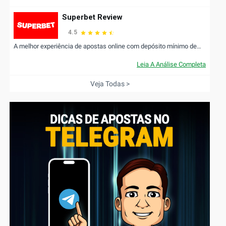
Superbet Review
4.5
A melhor experiência de apostas online com depósito mínimo de
R$1 no PIX! Registre-se na Superbet e faça a boa agora mesmo!
Leia A Análise Completa
Veja Todas >