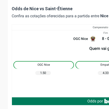
Odds de Nice vs Saint-Étienne
Confira as cotações oferecidas para a partida entre
Nice
Campeonato 
Fim
8
-
OGC Nice
Quem vai 
OGC Nice
Empa
1.50
4.33
Odds por