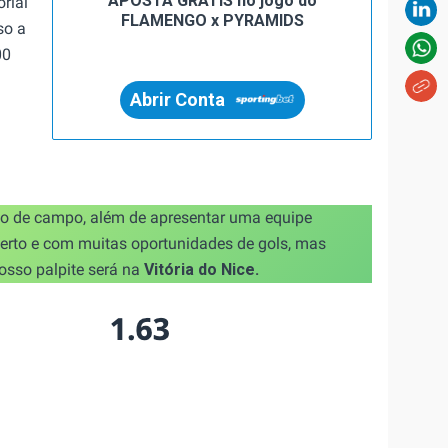
APOSTA GRÁTIS no jogo do
rial
FLAMENGO x PYRAMIDS
so a
00
Abrir Conta
o de campo, além de apresentar uma equipe
erto e com muitas oportunidades de gols, mas
osso palpite será na
Vitória do Nice.