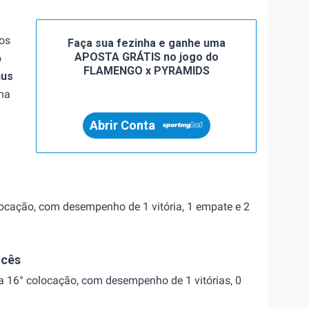
os
Faça sua fezinha e ganhe uma
APOSTA GRÁTIS no jogo do
o
FLAMENGO x PYRAMIDS
nus
 na
Abrir Conta
locação, com desempenho de 1 vitória, 1 empate e 2
ncês
 a 16° colocação, com desempenho de 1 vitórias, 0