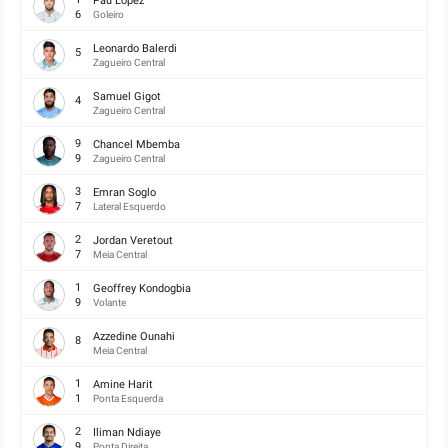
Pau López
6
Goleiro
Leonardo Balerdi
5
Zagueiro Central
Samuel Gigot
4
Zagueiro Central
9
Chancel Mbemba
9
Zagueiro Central
3
Emran Soglo
7
Lateral Esquerdo
2
Jordan Veretout
7
Meia Central
1
Geoffrey Kondogbia
9
Volante
Azzedine Ounahi
8
Meia Central
1
Amine Harit
1
Ponta Esquerda
2
Iliman Ndiaye
9
Ponta Direita