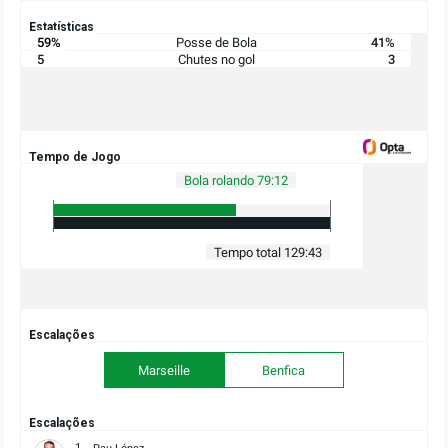
Estatísticas
59%
Posse de Bola
41%
5
Chutes no gol
3
Tempo de Jogo
Bola rolando 79:12
Tempo total 129:43
Escalações
Marseille
Benfica
Escalações
1