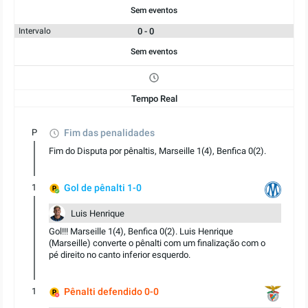
Sem eventos
0 - 0
Intervalo
Sem eventos
Tempo Real
P
Fim das penalidades
Fim do Disputa por pênaltis, Marseille 1(4), Benfica 0(2).
1
Gol de pênalti 1-0
Luis Henrique
Gol!!! Marseille 1(4), Benfica 0(2). Luis Henrique
(Marseille) converte o pênalti com um finalização com o
pé direito no canto inferior esquerdo.
1
Pênalti defendido 0-0