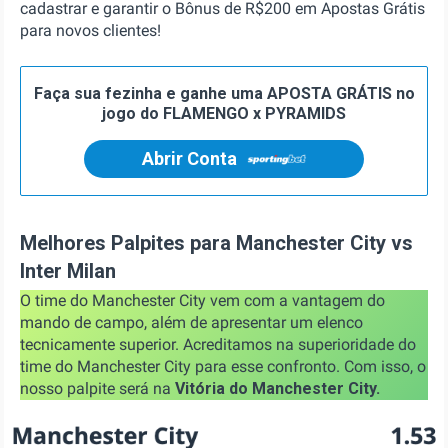
cadastrar e garantir o Bônus de R$200 em Apostas Grátis
para novos clientes!
Faça sua fezinha e ganhe uma APOSTA GRÁTIS no
jogo do FLAMENGO x PYRAMIDS
Abrir Conta
Melhores Palpites para Manchester City vs
Inter Milan
O time do Manchester City vem com a vantagem do
mando de campo, além de apresentar um elenco
tecnicamente superior. Acreditamos na superioridade do
time do Manchester City para esse confronto. Com isso, o
nosso palpite será na
Vitória do Manchester City.