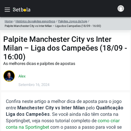
Home
/
Histórico de palpites esportivos
/
Palpites Jogos de hoje
/
Palpite Manchester City vs Inter Milan – Liga dos Campeões (18/09 - 16:00)
Palpite Manchester City vs Inter
Milan – Liga dos Campeões (18/09 -
16:00)
As melhores dicas e palpites de apostas
Alex
Setembro 16, 2024
Confira neste artigo a melhor dica de aposta para o jogo
entre
Manchester City vs Inter Milan
pelo
Qualificação
Liga dos Campeões
. Se você ainda não têm conta na
Sportingbet, veja nosso tutorial completo de
como criar
conta na Sportingbet
com o passo a passo para você se