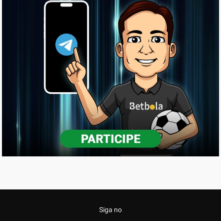
Siga no