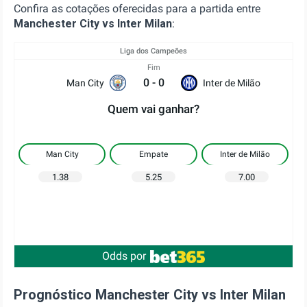
Confira as cotações oferecidas para a partida entre
Manchester City vs Inter Milan
:
Liga dos Campeões
Fim
0
-
0
Man City
Inter de Milão
Quem vai ganhar?
Man City
Empate
Inter de Milão
1.38
5.25
7.00
Odds por
Prognóstico Manchester City vs Inter Milan