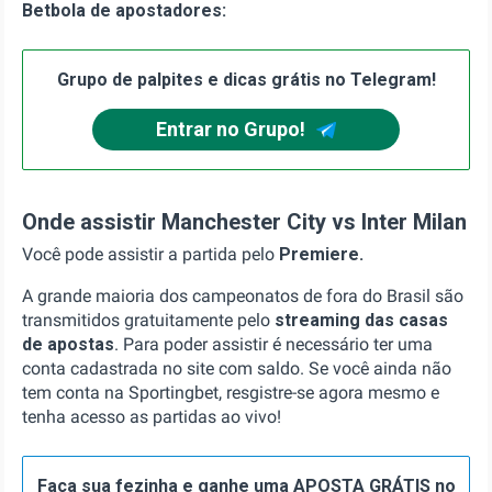
Betbola de apostadores:
Grupo de palpites e dicas grátis no Telegram!
Entrar no Grupo!
Onde assistir Manchester City vs Inter Milan
Você pode assistir a partida pelo
Premiere.
A grande maioria dos campeonatos de fora do Brasil são
transmitidos gratuitamente pelo
streaming das casas
de apostas
. Para poder assistir é necessário ter uma
conta cadastrada no site com saldo. Se você ainda não
tem conta na Sportingbet, resgistre-se agora mesmo e
tenha acesso as partidas ao vivo!
Faça sua fezinha e ganhe uma APOSTA GRÁTIS no