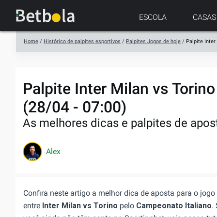
ESCOLA
CASAS
Home
/
Histórico de palpites esportivos
/
Palpites Jogos de hoje
/
Palpite Inte
Palpite Inter Milan vs Tori
(28/04 - 07:00)
As melhores dicas e palpites de apos
Alex
Confira neste artigo a melhor dica de aposta para o jogo
entre
Inter Milan vs Torino
pelo
Campeonato Italiano
.