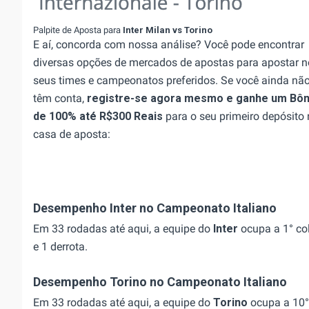
Palpite de Aposta para
Inter Milan vs Torino
E aí, concorda com nossa análise? Você pode encontrar
diversas opções de mercados de apostas para apostar n
seus times e campeonatos preferidos. Se você ainda nã
têm conta,
registre-se agora mesmo e ganhe um Bô
de 100% até R$300 Reais
para o seu primeiro depósito
casa de aposta:
Desempenho Inter no Campeonato Italiano
Em 33 rodadas até aqui, a equipe do
Inter
ocupa a 1° co
e 1 derrota.
Desempenho
Torino
no Campeonato Italiano
Em 33 rodadas até aqui, a equipe do
Torino
ocupa a 10°