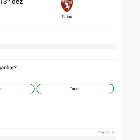
13º dez
Torino
ganhar?
te
Torino
Próximo