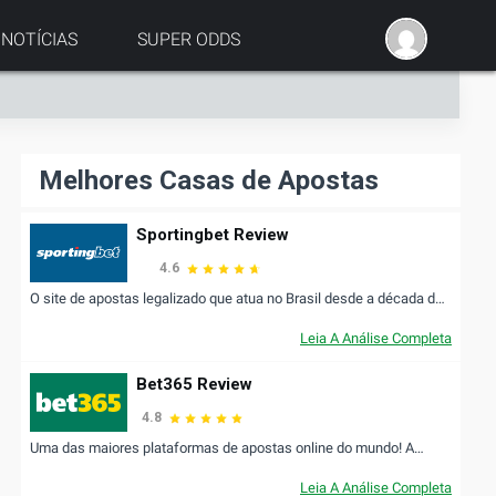
NOTÍCIAS
SUPER ODDS
Melhores Casas de Apostas
Sportingbet Review
4.6
O site de apostas legalizado que atua no Brasil desde a década de
2000. Aproveite o depósito mínimo de R$5 no PIX e faça a boa!
Leia A Análise Completa
Bet365 Review
4.8
Uma das maiores plataformas de apostas online do mundo! A
melhor experiência de apostas com a segurança de saber que a
Leia A Análise Completa
Bet365 paga mesmo!