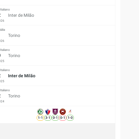
taliano
2
Inter de Milão
026
ália
1
Torino
026
taliano
0
Torino
025
taliano
2
Inter de Milão
025
taliano
2
Torino
024
1
-
1
3
-
1
0
-
1
0
-
1
1
-
0