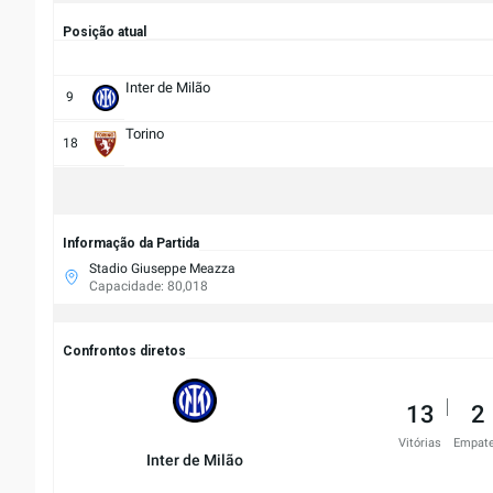
Posição atual
Inter de Milão
9
Torino
18
Informação da Partida
Stadio Giuseppe Meazza
Capacidade: 80,018
Confrontos diretos
13
2
Vitórias
Empat
Inter de Milão