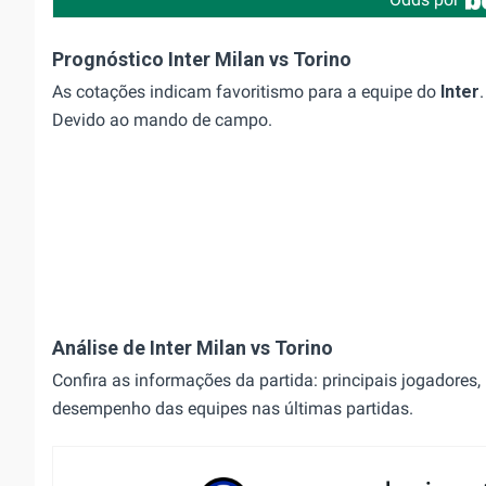
Prognóstico Inter Milan vs Torino
As cotações indicam favoritismo para a equipe do
Inter
.
Devido ao mando de campo.
Análise de Inter Milan vs Torino
Confira as informações da partida: principais jogadores,
desempenho das equipes nas últimas partidas.