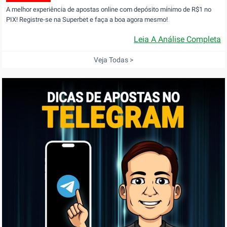
A melhor experiência de apostas online com depósito mínimo de R$1 no
PIX! Registre-se na Superbet e faça a boa agora mesmo!
Leia A Análise Completa
Veja Todas >