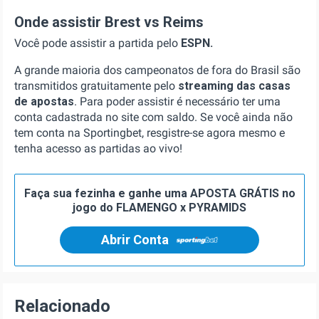
Onde assistir Brest vs Reims
Você pode assistir a partida pelo
ESPN.
A grande maioria dos campeonatos de fora do Brasil são
transmitidos gratuitamente pelo
streaming das casas
de apostas
. Para poder assistir é necessário ter uma
conta cadastrada no site com saldo. Se você ainda não
tem conta na Sportingbet, resgistre-se agora mesmo e
tenha acesso as partidas ao vivo!
Faça sua fezinha e ganhe uma APOSTA GRÁTIS no
jogo do FLAMENGO x PYRAMIDS
Abrir Conta
Relacionado