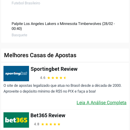
Futebol Brasileiro
Palpite Los Angeles Lakers x Minnesota Timberwolves (28/02 -
00:40)
Basquete
Melhores Casas de Apostas
Sportingbet Review
4.6
O site de apostas legalizado que atua no Brasil desde a década de 2000.
Aproveite o depósito mínimo de R$5 no PIX e faça a boa!
Leia A Análise Completa
Bet365 Review
4.8