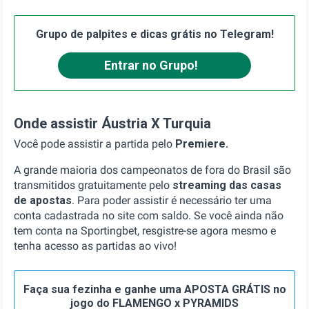
Grupo de palpites e dicas grátis no Telegram!
Entrar no Grupo!
Onde assistir Áustria X Turquia
Você pode assistir a partida pelo
Premiere.
A grande maioria dos campeonatos de fora do Brasil são
transmitidos gratuitamente pelo
streaming das casas
de apostas
. Para poder assistir é necessário ter uma
conta cadastrada no site com saldo. Se você ainda não
tem conta na Sportingbet, resgistre-se agora mesmo e
tenha acesso as partidas ao vivo!
Faça sua fezinha e ganhe uma APOSTA GRÁTIS no
jogo do FLAMENGO x PYRAMIDS