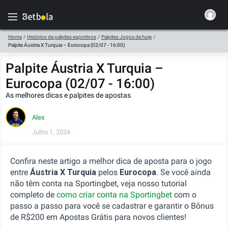
Home
/
Histórico de palpites esportivos
/
Palpites Jogos de hoje
/
Palpite Áustria X Turquia – Eurocopa (02/07 - 16:00)
Palpite Áustria X Turquia –
Eurocopa (02/07 - 16:00)
As melhores dicas e palpites de apostas
Alex
Julho 1, 2024
Confira neste artigo a melhor dica de aposta para o jogo
entre
Áustria X Turquia
pelos
Eurocopa
. Se você ainda
não têm conta na Sportingbet, veja nosso tutorial
completo de
como criar conta na Sportingbet
com o
passo a passo para você se cadastrar e garantir o Bônus
de R$200 em Apostas Grátis para novos clientes!