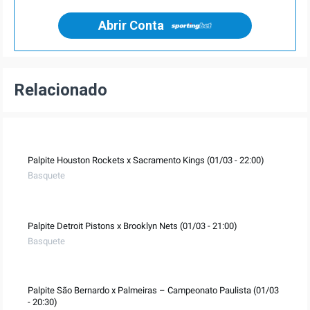
Abrir Conta
Relacionado
Palpite Houston Rockets x Sacramento Kings (01/03 - 22:00)
Basquete
Palpite Detroit Pistons x Brooklyn Nets (01/03 - 21:00)
Basquete
Palpite São Bernardo x Palmeiras – Campeonato Paulista (01/03
- 20:30)