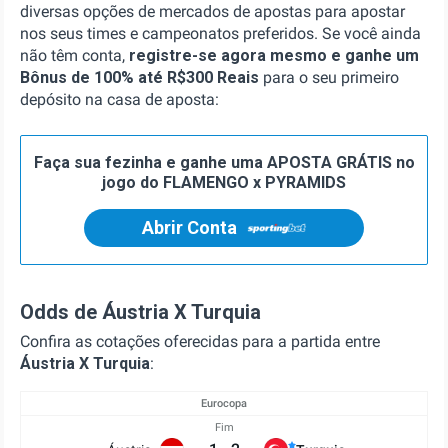
diversas opções de mercados de apostas para apostar
nos seus times e campeonatos preferidos. Se você ainda
não têm conta,
registre-se agora mesmo e ganhe um
Bônus de 100% até R$300 Reais
para o seu primeiro
depósito na casa de aposta:
Faça sua fezinha e ganhe uma APOSTA GRÁTIS no
jogo do FLAMENGO x PYRAMIDS
Abrir Conta
Odds de Áustria X Turquia
Confira as cotações oferecidas para a partida entre
Áustria X Turquia
:
Eurocopa
Fim