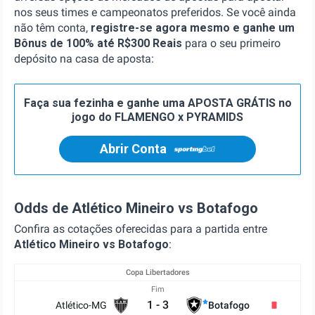
nos seus times e campeonatos preferidos. Se você ainda
não têm conta,
registre-se agora mesmo e ganhe um
Bônus de 100% até R$300 Reais
para o seu primeiro
depósito na casa de aposta:
Faça sua fezinha e ganhe uma APOSTA GRÁTIS no
jogo do FLAMENGO x PYRAMIDS
Abrir Conta
Odds de Atlético Mineiro vs Botafogo
Confira as cotações oferecidas para a partida entre
Atlético Mineiro vs Botafogo
:
Copa Libertadores
Fim
1
-
3
Atlético-MG
Botafogo