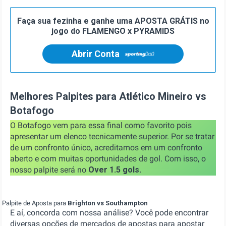
Faça sua fezinha e ganhe uma APOSTA GRÁTIS no
jogo do FLAMENGO x PYRAMIDS
Abrir Conta
Melhores Palpites para Atlético Mineiro vs
Botafogo
O Botafogo vem para essa final como favorito pois
apresentar um elenco tecnicamente superior. Por se tratar
de um confronto único, acreditamos em um confronto
aberto e com muitas oportunidades de gol. Com isso, o
nosso palpite será no
Over 1.5 gols.
Palpite de Aposta para
Brighton vs Southampton
E aí, concorda com nossa análise? Você pode encontrar
diversas opções de mercados de apostas para apostar