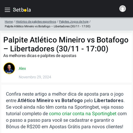
Home
/
Histórico de palpites esportivos
/
Palpites Jogos de hoje
/
Palpite Atlético Mineiro vs Botafogo – Libertadores (30/11 - 17:00)
Palpite Atlético Mineiro vs Botafogo
– Libertadores (30/11 - 17:00)
As melhores dicas e palpites de apostas
Alex
Novembro 29, 2024
Confira neste artigo a melhor dica de aposta para o jogo
entre
Atlético Mineiro vs Botafogo
pelo
Libertadores
.
Se você ainda não têm conta na Sportingbet, veja nosso
tutorial completo de
como criar conta na Sportingbet
com
o passo a passo para você se cadastrar e garantir o
Bônus de R$200 em Apostas Grátis para novos clientes!