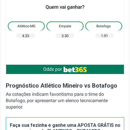
Quem vai ganhar?
Atlético-MG
Empate
Botafogo
4.33
3.30
1.91
Odds por
Prognóstico Atlético Mineiro vs Botafogo
As cotações indicam favoritismo para o time do
Botafogo, por apresentar um elenco tecnicamente
superior.
Faça sua fezinha e ganhe uma APOSTA GRÁTIS no