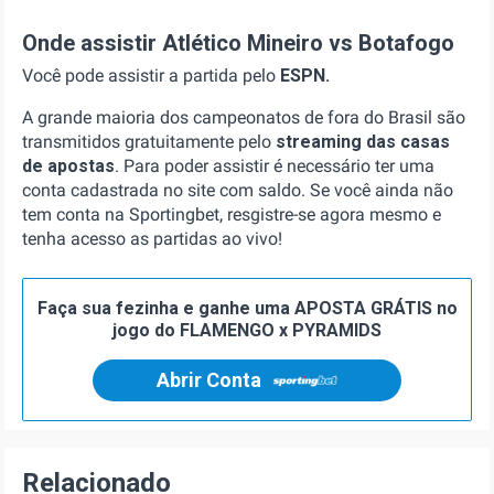
Onde assistir Atlético Mineiro vs Botafogo
Você pode assistir a partida pelo
ESPN.
A grande maioria dos campeonatos de fora do Brasil são
transmitidos gratuitamente pelo
streaming das casas
de apostas
. Para poder assistir é necessário ter uma
conta cadastrada no site com saldo. Se você ainda não
tem conta na Sportingbet, resgistre-se agora mesmo e
tenha acesso as partidas ao vivo!
Faça sua fezinha e ganhe uma APOSTA GRÁTIS no
jogo do FLAMENGO x PYRAMIDS
Abrir Conta
Relacionado