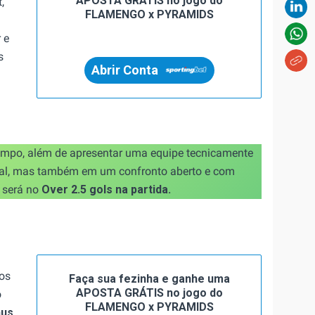
APOSTA GRÁTIS no jogo do
,
FLAMENGO x PYRAMIDS
 e
s
Abrir Conta
mpo, além de apresentar uma equipe tecnicamente
enal, mas também em um confronto aberto e com
 será no
Over 2.5 gols na partida.
os
Faça sua fezinha e ganhe uma
APOSTA GRÁTIS no jogo do
o
FLAMENGO x PYRAMIDS
nus