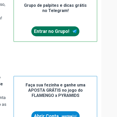
so,
Grupo de palpites e dicas grátis
no Telegram!
s!
Entrar no Grupo!
o
de
Faça sua fezinha e ganhe uma
APOSTA GRÁTIS no jogo do
FLAMENGO x PYRAMIDS
nta
o as
Abrir Conta