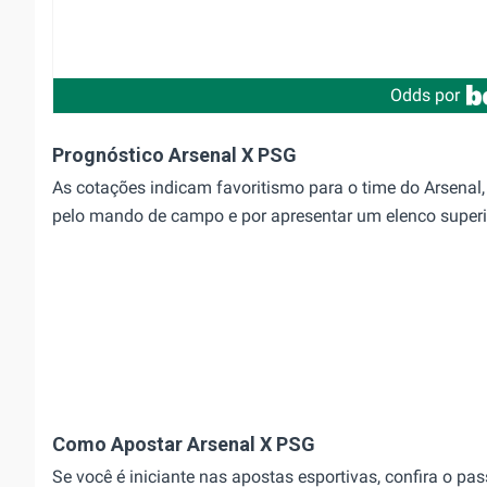
Odds por
Prognóstico Arsenal X PSG
As cotações indicam favoritismo para o time do Arsenal,
pelo mando de campo e por apresentar um elenco superi
Como Apostar Arsenal X PSG
Se você é iniciante nas apostas esportivas, confira o pas