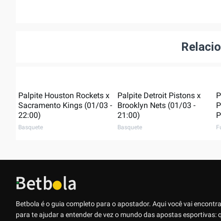
Relaci
Palpite Houston Rockets x
Palpite Detroit Pistons x
P
Sacramento Kings (01/03 -
Brooklyn Nets (01/03 -
P
22:00)
21:00)
P
Basquete
Basquete
F
Betbola é o guia completo para o apostador. Aqui você vai encontr
para te ajudar a entender de vez o mundo das apostas esportivas: q