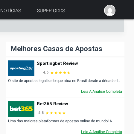
NOTÍCIAS
SUPER ODDS
Melhores Casas de Apostas
Sportingbet Review
4.6
O site de apostas legalizado que atua no Brasil desde a década de
2000. Aproveite o depósito mínimo de R$5 no PIX e faça a boa!
Leia A Análise Completa
Bet365 Review
4.8
Uma das maiores plataformas de apostas online do mundo! A
melhor experiência de apostas com a segurança de saber que a
Leia A Análise Completa
Bet365 paga mesmo!