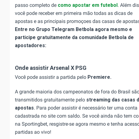
passo completo de
como apostar em futebol
. Além dis
você pode receber em primeira mão todas as dicas de
apostas e as principais promoçoes das casas de aposta
Entre no Grupo Telegram Betbola agora mesmo e
participe gratuitamente da comunidade Betbola de
apostadores:
Onde assistir Arsenal X PSG
Você pode assistir a partida pelo
Premiere.
A grande maioria dos campeonatos de fora do Brasil sã
transmitidos gratuitamente pelo
streaming das casas 
apostas
. Para poder assistir é necessário ter uma conta
cadastrada no site com saldo. Se você ainda não tem co
na Sportingbet, resgistre-se agora mesmo e tenha acess
partidas ao vivo!