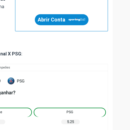
 na
Abrir Conta
nal X PSG
:
ampeões
0
PSG
ganhar?
te
PSG
5.25