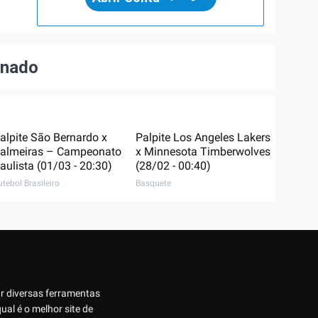
onado
alpite São Bernardo x
Palpite Los Angeles Lakers
almeiras – Campeonato
x Minnesota Timberwolves
aulista (01/03 - 20:30)
(28/02 - 00:40)
utebol Brasileiro
Basquete
ar diversas ferramentas
ual é o melhor site de