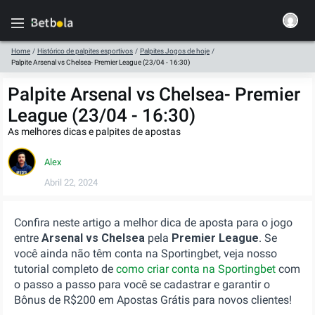
Home
/
Histórico de palpites esportivos
/
Palpites Jogos de hoje
/
Palpite Arsenal vs Chelsea- Premier League (23/04 - 16:30)
Palpite Arsenal vs Chelsea- Premier
League (23/04 - 16:30)
As melhores dicas e palpites de apostas
Alex
Abril 22, 2024
Confira neste artigo a melhor dica de aposta para o jogo
entre
Arsenal vs Chelsea
pela
Premier League
. Se
você ainda não têm conta na Sportingbet, veja nosso
tutorial completo de
como criar conta na Sportingbet
com
o passo a passo para você se cadastrar e garantir o
Bônus de R$200 em Apostas Grátis para novos clientes!