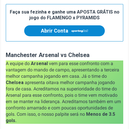
Faça sua fezinha e ganhe uma APOSTA GRÁTIS no
jogo do FLAMENGO x PYRAMIDS
Abrir Conta
Manchester Arsenal vs Chelsea
A equipe do
Arsenal
vem para esse confronto com a
vantagem do mando de campo, apresentando a terceira
melhor campanha jogando em casa. Já o time do
Chelsea
apresenta oitava melhor campanha jogando
fora de casa. Acreditamos na superioridade do time do
Arsenal para esse confronto, pois o time vem motivado
em se manter na liderança. Acreditamos também em um
confronto amarrado e com poucas oportunidades de
gols. Com isso, o nosso palpite será no
Menos de 3.5
gols.