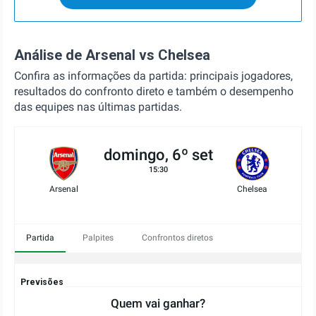
Análise de Arsenal vs Chelsea
Confira as informações da partida: principais jogadores,
resultados do confronto direto e também o desempenho
das equipes nas últimas partidas.
domingo, 6º set
15:30
Arsenal
Chelsea
Partida
Palpites
Confrontos diretos
Previsões
Quem vai ganhar?