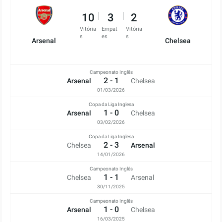
10
3
2
Vitória
Empat
Vitória
s
es
s
Arsenal
Chelsea
Campeonato Inglês
2 - 1
Arsenal
Chelsea
01/03/2026
Copa da Liga Inglesa
1 - 0
Arsenal
Chelsea
03/02/2026
Copa da Liga Inglesa
2 - 3
Chelsea
Arsenal
14/01/2026
Campeonato Inglês
1 - 1
Chelsea
Arsenal
30/11/2025
Campeonato Inglês
1 - 0
Arsenal
Chelsea
16/03/2025