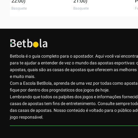
22:00)
21:00)
P
Basquete
Basquete
F
Betbola é o guia completo para o apostador. Aqui você vai encontr
para te ajudar a entender de vez o mundo das apostas esportivas: q
apostas, quais são as casas de apostas que oferecem as melhore
e muito mais.
Com a Escola BetBola, aprenda de uma vez por todas como apostar
fique por dentro dos prognósticos dos jogos de hoje.
Lembrando que todos os palpites dos jogos e informações fornecid
casas de apostas tem fins de entretenimento. Consulte sempre tod
das casas de apostas. Nosso conteúdo é voltado para o público ad
jogo responsável.