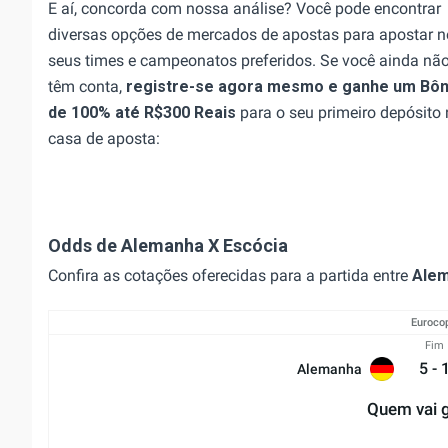
E aí, concorda com nossa análise? Você pode encontrar
diversas opções de mercados de apostas para apostar n
seus times e campeonatos preferidos. Se você ainda nã
têm conta,
registre-se agora mesmo e ganhe um Bô
de 100% até R$300 Reais
para o seu primeiro depósito
casa de aposta:
Odds de Alemanha X Escócia
Confira as cotações oferecidas para a partida entre
Alem
Euroco
Fim
5
-
Alemanha
Quem vai 