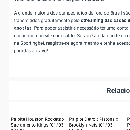
A grande maioria dos campeonatos de fora do Brasil sã
transmitidos gratuitamente pelo
streaming das casas 
apostas
. Para poder assistir é necessário ter uma conta
cadastrada no site com saldo. Se você ainda não tem co
na Sportingbet, resgistre-se agora mesmo e tenha acess
partidas ao vivo!
Relaci
Palpite Houston Rockets x
Palpite Detroit Pistons x
P
Sacramento Kings (01/03 -
Brooklyn Nets (01/03 -
P