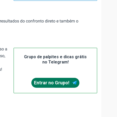
 resultados do confronto direto e também o
so a
so,
Grupo de palpites e dicas grátis
no Telegram!
s!
Entrar no Grupo!