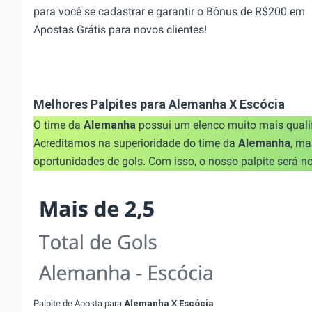
para você se cadastrar e garantir o Bônus de R$200 em
Apostas Grátis para novos clientes!
Melhores Palpites para Alemanha X Escócia
O time da
Alemanha
possui um elenco muito mais qual
Acreditamos na superioridade do time da
Alemanha
, m
oportunidades de gols. Com isso, o nosso palpite será n
Palpite de Aposta para
Alemanha X Escócia