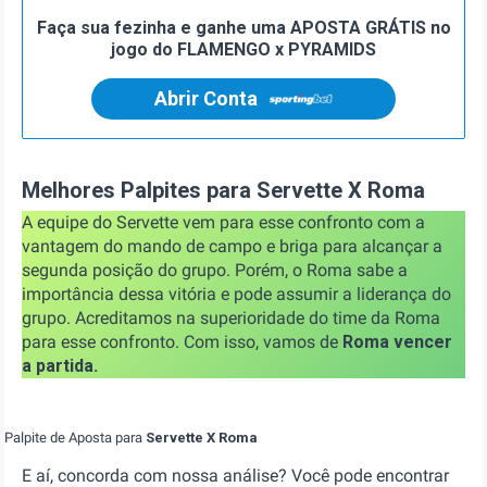
Faça sua fezinha e ganhe uma APOSTA GRÁTIS no
jogo do FLAMENGO x PYRAMIDS
Abrir Conta
Melhores Palpites para Servette X Roma
A equipe do Servette vem para esse confronto com a
vantagem do mando de campo e briga para alcançar a
segunda posição do grupo. Porém, o Roma sabe a
importância dessa vitória e pode assumir a liderança do
grupo. Acreditamos na superioridade do time da Roma
para esse confronto. Com isso, vamos de
Roma vencer
a partida.
Palpite de Aposta para
Servette X Roma
E aí, concorda com nossa análise? Você pode encontrar