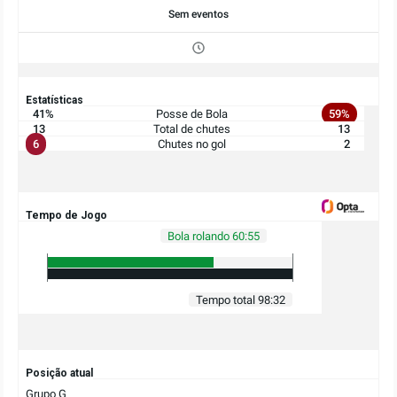
Sem eventos
Estatísticas
41%
Posse de Bola
59%
13
Total de chutes
13
6
Chutes no gol
2
Tempo de Jogo
Bola rolando 60:55
Tempo total 98:32
Posição atual
Grupo G