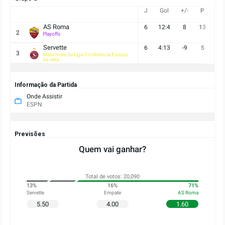
J
Gol
+/-
P
V
AS Roma
6
12:4
8
13
4
2
Playoffs
Servette
6
4:13
-9
5
1
3
Mata-mata da Liga Conferência Europa
da Uefa
Informação da Partida
Onde Assistir
ESPN
Previsões
Quem vai ganhar?
Total de votos: 20,090
13%
16%
71%
Servette
Empate
AS Roma
5.50
4.00
1.60