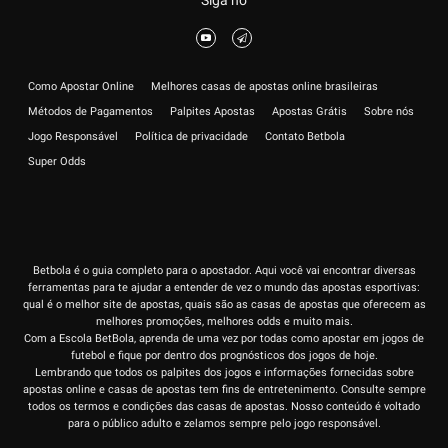
Como Apostar Online
Melhores casas de apostas online brasileiras
Métodos de Pagamentos
Palpites Apostas
Apostas Grátis
Sobre nós
Jogo Responsável
Política de privacidade
Contato Betbola
Super Odds
Betbola é o guia completo para o apostador. Aqui você vai encontrar diversas
ferramentas para te ajudar a entender de vez o mundo das apostas esportivas:
qual é o melhor site de apostas, quais são as casas de apostas que oferecem as
melhores promoções, melhores odds e muito mais.
Com a Escola BetBola, aprenda de uma vez por todas como apostar em jogos de
futebol e fique por dentro dos prognósticos dos jogos de hoje.
Lembrando que todos os palpites dos jogos e informações fornecidas sobre
apostas online e casas de apostas tem fins de entretenimento. Consulte sempre
todos os termos e condições das casas de apostas. Nosso conteúdo é voltado
para o público adulto e zelamos sempre pelo jogo responsável.