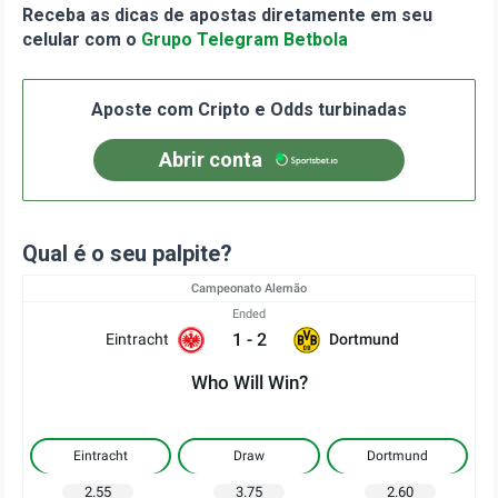
Receba as dicas de apostas diretamente em seu
celular com o
Grupo Telegram Betbola
Aposte com Cripto e Odds turbinadas
Abrir conta
Qual é o seu palpite?
Campeonato Alemão
Ended
1
-
2
Eintracht
Dortmund
Who Will Win?
Eintracht
Draw
Dortmund
2.55
3.75
2.60