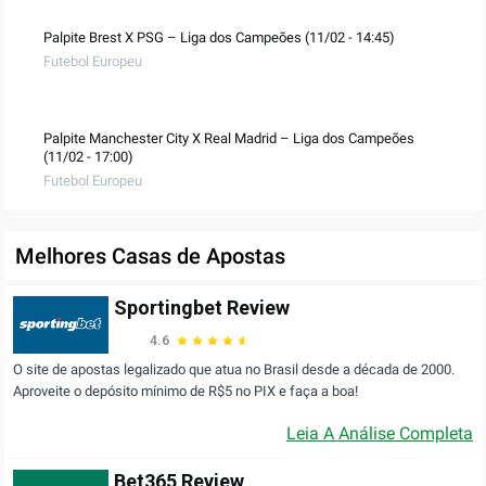
Palpite Brest X PSG – Liga dos Campeões (11/02 - 14:45)
Futebol Europeu
Palpite Manchester City X Real Madrid – Liga dos Campeões
(11/02 - 17:00)
Futebol Europeu
Melhores Casas de Apostas
Sportingbet Review
4.6
O site de apostas legalizado que atua no Brasil desde a década de 2000.
Aproveite o depósito mínimo de R$5 no PIX e faça a boa!
Leia A Análise Completa
Bet365 Review