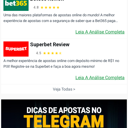
4.8
Uma das maiores plataformas de apostas online do mundo! A melhor
experiência de apostas com a segurança de saber que a Bet365 paga
mesmo!
Leia A Análise Completa
Superbet Review
4.5
A melhor experiência de apostas online com depósito mínimo de R$1 no
PIX! Registre-se na Superbet e faça a boa agora mesmo!
Leia A Análise Completa
Veja Todas >