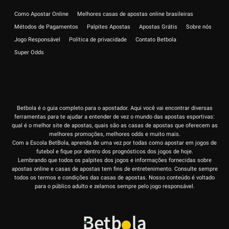
Como Apostar Online
Melhores casas de apostas online brasileiras
Métodos de Pagamentos
Palpites Apostas
Apostas Grátis
Sobre nós
Jogo Responsável
Política de privacidade
Contato Betbola
Super Odds
Betbola é o guia completo para o apostador. Aqui você vai encontrar diversas
ferramentas para te ajudar a entender de vez o mundo das apostas esportivas:
qual é o melhor site de apostas, quais são as casas de apostas que oferecem as
melhores promoções, melhores odds e muito mais.
Com a Escola BetBola, aprenda de uma vez por todas como apostar em jogos de
futebol e fique por dentro dos prognósticos dos jogos de hoje.
Lembrando que todos os palpites dos jogos e informações fornecidas sobre
apostas online e casas de apostas tem fins de entretenimento. Consulte sempre
todos os termos e condições das casas de apostas. Nosso conteúdo é voltado
para o público adulto e zelamos sempre pelo jogo responsável.