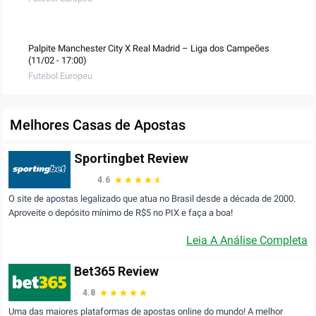
Palpite Manchester City X Real Madrid – Liga dos Campeões
(11/02 - 17:00)
Futebol Europeu
Melhores Casas de Apostas
Sportingbet Review
4.6
O site de apostas legalizado que atua no Brasil desde a década de 2000.
Aproveite o depósito mínimo de R$5 no PIX e faça a boa!
Leia A Análise Completa
Bet365 Review
4.8
Uma das maiores plataformas de apostas online do mundo! A melhor