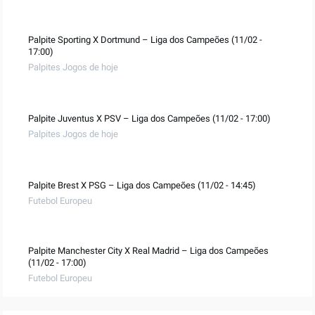
Palpite Sporting X Dortmund – Liga dos Campeões (11/02 -
17:00)
Palpites Jogos de hoje
Palpite Juventus X PSV – Liga dos Campeões (11/02 - 17:00)
Palpites Jogos de hoje
Palpite Brest X PSG – Liga dos Campeões (11/02 - 14:45)
Futebol Europeu
Palpite Manchester City X Real Madrid – Liga dos Campeões
(11/02 - 17:00)
Futebol Europeu