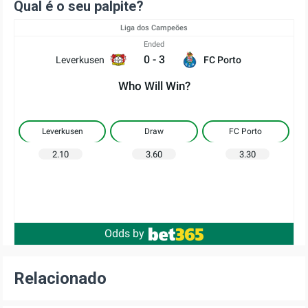
Qual é o seu palpite?
Liga dos Campeões
Ended
0
-
3
Leverkusen
FC Porto
Who Will Win?
Leverkusen
Draw
FC Porto
2.10
3.60
3.30
Odds by
Relacionado