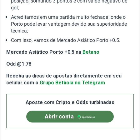
posição, somando 3 pontos e com saldo negativo de 1
gol;
Acreditamos em uma partida muito fechada, onde o
Porto pode levar vantagem devido sua superioridade
técnica;
Com isso, vamos de Mercado Asiático Porto +0.5.
Mercado Asiático Porto +0.5 na
Betano
Odd @1.78
Receba as dicas de apostas diretamente em seu
celular com o
Grupo Betbola no Telegram
Aposte com Cripto e Odds turbinadas
Abrir conta