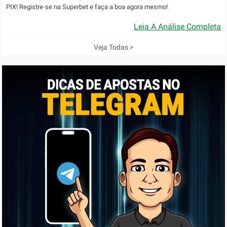
PIX! Registre-se na Superbet e faça a boa agora mesmo!
Leia A Análise Completa
Veja Todas >