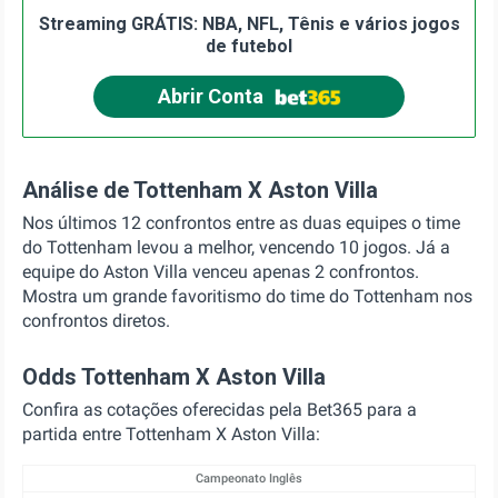
Streaming GRÁTIS: NBA, NFL, Tênis e vários jogos
de futebol
Abrir Conta
Análise de Tottenham X Aston Villa
Nos últimos 12 confrontos entre as duas equipes o time
do Tottenham levou a melhor, vencendo 10 jogos. Já a
equipe do Aston Villa venceu apenas 2 confrontos.
Mostra um grande favoritismo do time do Tottenham nos
confrontos diretos.
Odds Tottenham X Aston Villa
Confira as cotações oferecidas pela Bet365 para a
partida entre Tottenham X Aston Villa:
Campeonato Inglês