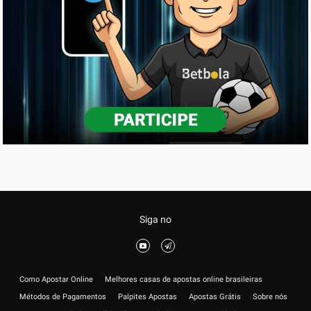
Siga no
Como Apostar Online
Melhores casas de apostas online brasileiras
Métodos de Pagamentos
Palpites Apostas
Apostas Grátis
Sobre nós