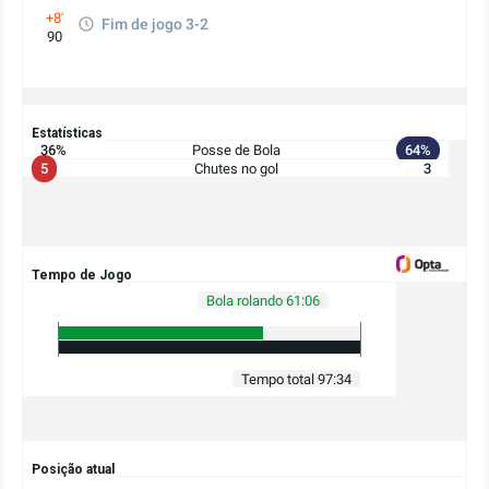
+8'
Fim de jogo 3-2
90
Estatísticas
36%
Posse de Bola
64%
5
Chutes no gol
3
Tempo de Jogo
Bola rolando 61:06
Tempo total 97:34
Posição atual