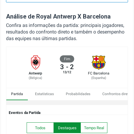
Análise de Royal Antwerp X Barcelona
Confira as informações da partida: principais jogadores,
resultados do confronto direto e também o desempenho
das equipes nas últimas partidas.
Fim
3
-
2
13/12
Antwerp
FC Barcelona
(
Bélgica
)
(
Espanha
)
Partida
Estatísticas
Probabilidades
Confrontos diretos
Eventos da Partida
Todos
Destaques
Tempo Real