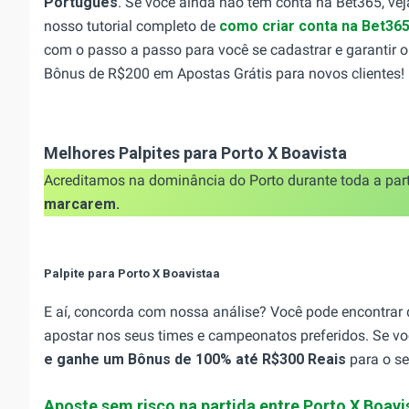
Português
. Se você ainda não têm conta na Bet365, vej
nosso tutorial completo de
como criar conta na Bet36
com o passo a passo para você se cadastrar e garantir o
Bônus de R$200 em Apostas Grátis para novos clientes!
Melhores Palpites para Porto X Boavista
Acreditamos na dominância do Porto durante toda a par
marcarem.
Palpite para
Porto X Boavistaa
E aí, concorda com nossa análise? Você pode encontrar
apostar nos seus times e campeonatos preferidos. Se v
e ganhe um Bônus de 100% até R$300 Reais
para o se
Aposte sem risco na partida entre
Porto X Boavi