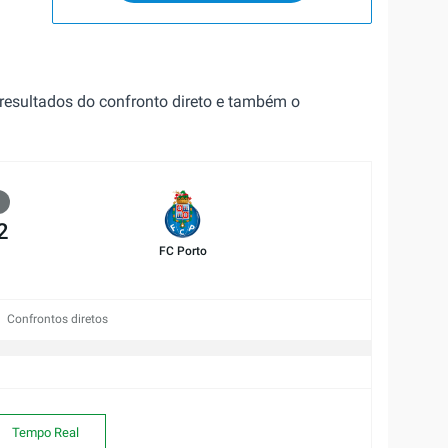
 resultados do confronto direto e também o
2
5
FC Porto
Confrontos diretos
Tempo Real