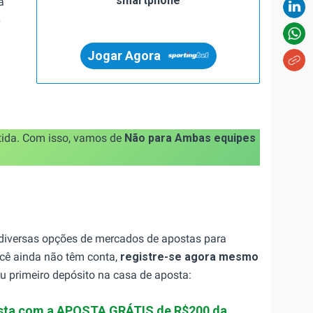
smartphone
a
5
Jogar Agora
tida. Com isso, vamos de
Não para Ambas equipes
 diversas opções de mercados de apostas para
ocê ainda não têm conta,
registre-se agora mesmo
u primeiro depósito na casa de aposta:
sta
com a APOSTA GRÁTIS de R$200 da