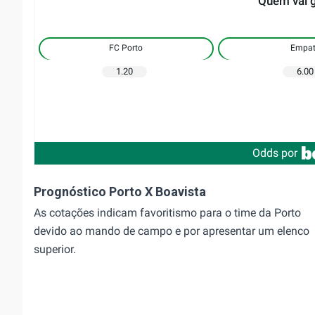
Quem vai 
FC Porto
Empa
1.20
6.00
Odds por
Prognóstico Porto X Boavista
As cotações indicam favoritismo para o time da Porto
devido ao mando de campo e por apresentar um elenco
superior.