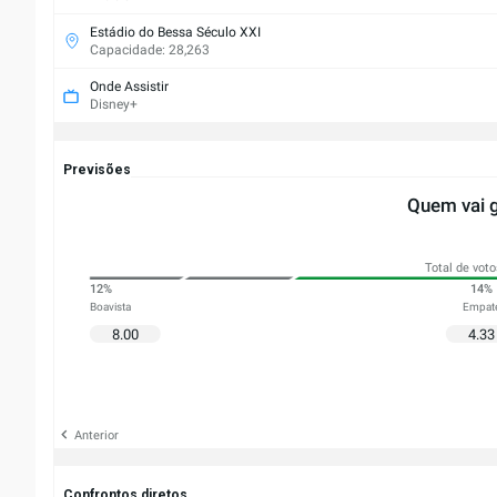
Estádio do Bessa Século XXI
Capacidade: 28,263
Onde Assistir
Disney+
Previsões
Quem vai 
Total de voto
12%
14%
Boavista
Empat
8.00
4.33
Anterior
Confrontos diretos