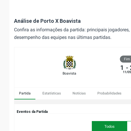
Análise de Porto X Boavista
Confira as informações da partida: principais jogadores,
desempenho das equipes nas últimas partidas.
Fim
1
-
11/0
Boavista
Partida
Estatísticas
Notícias
Probabilidades
Eventos da Partida
Todos