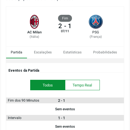
Fim
2
-
1
07/11
AC Milan
PSG
(
Itália
)
(
França
)
Partida
Escalações
Estatísticas
Probabilidades
Eventos da Partida
Todos
Tempo Real
2 - 1
Fim dos 90 Minutos
Sem eventos
1 - 1
Intervalo
Sem eventos