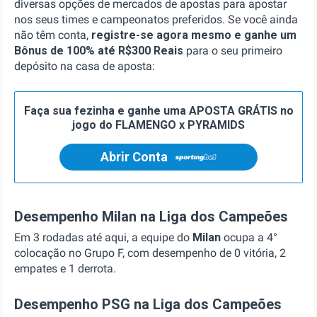
diversas opções de mercados de apostas para apostar
nos seus times e campeonatos preferidos. Se você ainda
não têm conta,
registre-se agora mesmo e ganhe um
Bônus de 100% até R$300 Reais
para o seu primeiro
depósito na casa de aposta:
Faça sua fezinha e ganhe uma APOSTA GRÁTIS no
jogo do FLAMENGO x PYRAMIDS
Abrir Conta
Desempenho Milan na Liga dos Campeões
Em 3 rodadas até aqui, a equipe do
Milan
ocupa a 4°
colocação no Grupo F, com desempenho de 0 vitória, 2
empates e 1 derrota.
Desempenho PSG na Liga dos Campeões