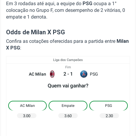
Em 3 rodadas até aqui, a equipe do
PSG
ocupa a 1°
colocação no Grupo F, com desempenho de 2 vitórias, 0
empate e 1 derrota.
Odds de Milan X PSG
Confira as cotações oferecidas para a partida entre
Milan
X PSG
:
Liga dos Campeões
Fim
2
-
1
AC Milan
PSG
Quem vai ganhar?
AC Milan
Empate
PSG
3.00
3.60
2.30