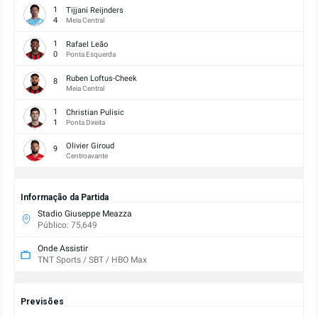
1
Tijjani Reijnders
4
Meia Central
1
Rafael Leão
0
Ponta Esquerda
Ruben Loftus-Cheek
8
Meia Central
1
Christian Pulisic
1
Ponta Direita
Olivier Giroud
9
Centroavante
Informação da Partida
Stadio Giuseppe Meazza
Público: 75,649
Onde Assistir
TNT Sports / SBT / HBO Max
Previsões