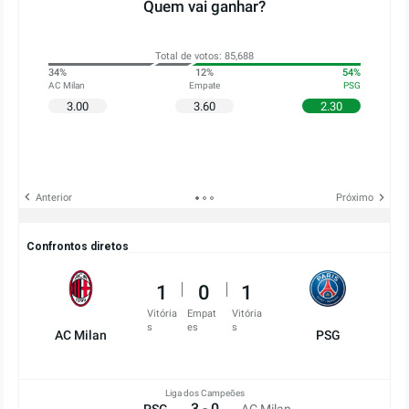
Quem vai ganhar?
Total de votos: 85,688
34%
12%
54%
AC Milan
Empate
PSG
3.00
3.60
2.30
Anterior
Próximo
Confrontos diretos
1
0
1
Vitória
Empat
Vitória
s
es
s
AC Milan
PSG
Liga dos Campeões
3 - 0
PSG
AC Milan