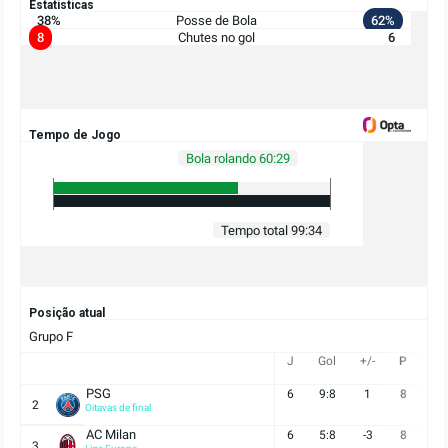
Estatísticas
38%
Posse de Bola
62%
8
Chutes no gol
6
Tempo de Jogo
Bola rolando 60:29
Tempo total 99:34
Posição atual
Grupo F
J
Gol
+/-
P
V
PSG
6
9:8
1
8
2
2
Oitavas de final
AC Milan
6
5:8
-3
8
2
3