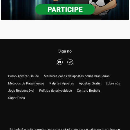
Siga no
Como Apostar Online
Melhores casas de apostas online brasileiras
Métodos de Pagamentos
Palpites Apostas
Apostas Grátis
Sobre nós
Jogo Responsável
Política de privacidade
Contato Betbola
Super Odds
Betbola é o guia completo para o apostador. Aqui você vai encontrar diversas