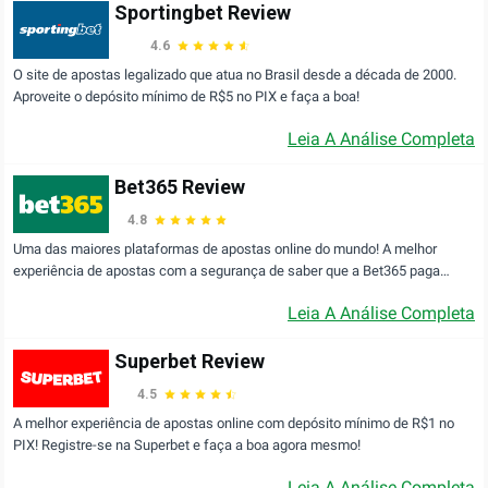
Sportingbet Review
4.6
O site de apostas legalizado que atua no Brasil desde a década de 2000.
Aproveite o depósito mínimo de R$5 no PIX e faça a boa!
Leia A Análise Completa
Bet365 Review
4.8
Uma das maiores plataformas de apostas online do mundo! A melhor
experiência de apostas com a segurança de saber que a Bet365 paga
mesmo!
Leia A Análise Completa
Superbet Review
4.5
A melhor experiência de apostas online com depósito mínimo de R$1 no
PIX! Registre-se na Superbet e faça a boa agora mesmo!
Leia A Análise Completa