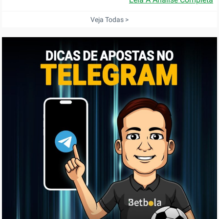
Veja Todas >