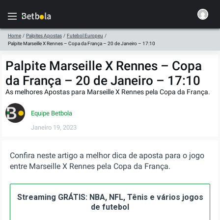
Home
/
Palpites Apostas
/
Futebol Europeu
/
Palpite Marseille X Rennes – Copa da França – 20 de Janeiro – 17:10
Palpite Marseille X Rennes – Copa
da França – 20 de Janeiro – 17:10
As melhores Apostas para Marseille X Rennes pela Copa da França.
Equipe Betbola
Janeiro 19, 2023
Confira neste artigo a melhor dica de aposta para o jogo
entre Marseille X Rennes pela Copa da França.
Streaming GRÁTIS: NBA, NFL, Tênis e vários jogos
de futebol