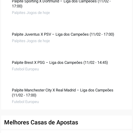
Palpite Sporting X Dortmund – Liga dos Campeões (11/02 -
17:00)
Palpites Jogos de hoje
Palpite Juventus X PSV – Liga dos Campeões (11/02 - 17:00)
Palpites Jogos de hoje
Palpite Brest X PSG – Liga dos Campeões (11/02 - 14:45)
Futebol Europeu
Palpite Manchester City X Real Madrid – Liga dos Campeões
(11/02 - 17:00)
Futebol Europeu
Melhores Casas de Apostas