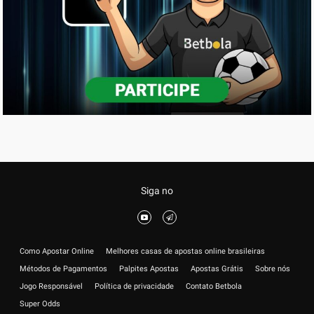
Siga no
Como Apostar Online
Melhores casas de apostas online brasileiras
Métodos de Pagamentos
Palpites Apostas
Apostas Grátis
Sobre nós
Jogo Responsável
Política de privacidade
Contato Betbola
Super Odds