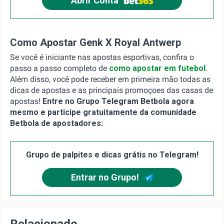
Abrir Conta
Como Apostar Genk X Royal Antwerp
Se você é iniciante nas apostas esportivas, confira o
passo a passo completo de
como apostar em futebol
.
Além disso, você pode receber em primeira mão todas as
dicas de apostas e as principais promoçoes das casas de
apostas!
Entre no Grupo Telegram Betbola agora
mesmo e participe gratuitamente da comunidade
Betbola de apostadores:
Grupo de palpites e dicas grátis no Telegram!
Entrar no Grupo!