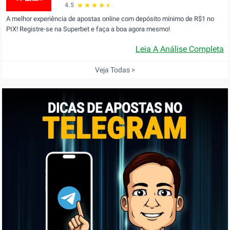
4.5
A melhor experiência de apostas online com depósito mínimo de R$1 no
PIX! Registre-se na Superbet e faça a boa agora mesmo!
Leia A Análise Completa
Veja Todas >