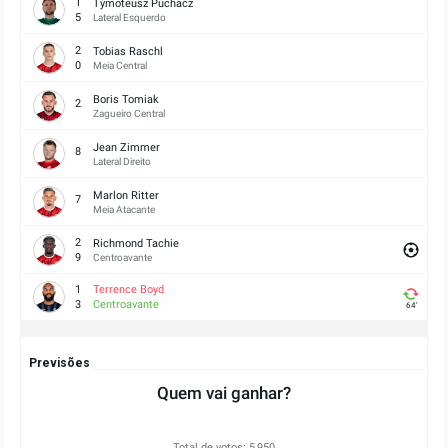
1
Tymoteusz Puchacz
5
Lateral Esquerdo
2
Tobias Raschl
0
Meia Central
Boris Tomiak
2
Zagueiro Central
Jean Zimmer
8
Lateral Direito
Marlon Ritter
7
Meia Atacante
2
Richmond Tachie
9
Centroavante
1
Terrence Boyd
3
Centroavante
64'
Previsões
Quem vai ganhar?
Total de votos: 5,950