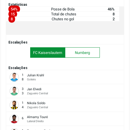
Estatísticas
54%
Posse de Bola
46%
15
Total de chutes
8
8
Chutes no gol
2
Escalações
FC Kaiserslautern
Nurnberg
Escalações
1
Julian Krahl
8
Goleiro
3
Jan Elvedi
3
Zagueiro Central
1
Nikola Soldo
4
Zagueiro Central
Almamy Touré
6
Lateral Direito