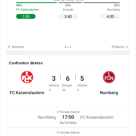
40%
24%
36%
FC Kaiserslautern
Empate
Nurnberg
1.95
3.40
4.00
Anterior
Próximo
Confrontos diretos
3
6
5
Vitória
Empat
Vitória
s
es
s
FC Kaiserslautern
Nurnberg
2ª Divisão Alemã
17:00
Nurnberg
FC Kaiserslautern
24/10/2026
2ª Divisão Alemã