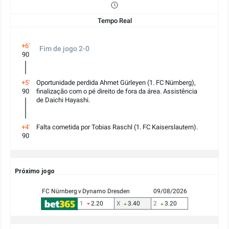
Tempo Real
+6'
Fim de jogo 2-0
90
+5'
Oportunidade perdida Ahmet Gürleyen (1. FC Nürnberg),
90
finalização com o pé direito de fora da área. Assistência
de Daichi Hayashi.
+4'
Falta cometida por Tobias Raschl (1. FC Kaiserslautern).
90
Próximo jogo
FC Nürnberg
v
Dynamo Dresden
09/08/2026
1
2.20
X
3.40
2
3.20