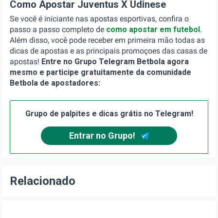
Como Apostar Juventus X Udinese
Se você é iniciante nas apostas esportivas, confira o
passo a passo completo de
como apostar em futebol
.
Além disso, você pode receber em primeira mão todas as
dicas de apostas e as principais promoçoes das casas de
apostas!
Entre no Grupo Telegram Betbola agora
mesmo e participe gratuitamente da comunidade
Betbola de apostadores:
Grupo de palpites e dicas grátis no Telegram!
Entrar no Grupo!
Relacionado