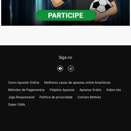
Siga no
Como Apostar Online
Melhores casas de apostas online brasileiras
Métodos de Pagamentos
Palpites Apostas
Apostas Grátis
Sobre nós
Jogo Responsável
Política de privacidade
Contato Betbola
Super Odds