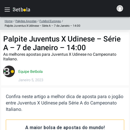
Home
/
Palpites Apostas
/
Futebol Europeu
/
Palpite Juventus X Udinese – Série A – 7 de Janeiro – 14:00
Palpite Juventus X Udinese – Série
A – 7 de Janeiro – 14:00
As melhores apostas para Juventus X Udinese no Campeonato
Italiano.
Equipe Betbola
Janeiro 5, 2023
Confira neste artigo a melhor dica de aposta para o jogão
entre Juventus X Udinese pela Série A do Campeonato
Italiano.
A maior bolsa de apostas do mundo!