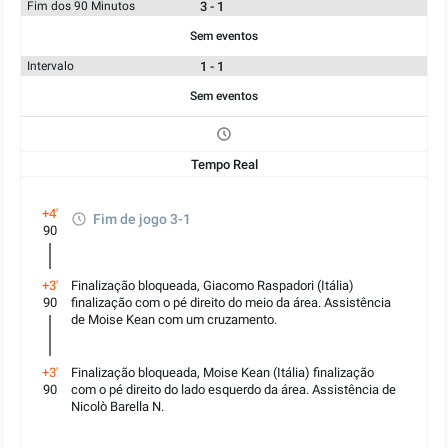
3 - 1
Fim dos 90 Minutos
Sem eventos
1 - 1
Intervalo
Sem eventos
Tempo Real
+4'
Fim de jogo 3-1
90
+3'
Finalização bloqueada, Giacomo Raspadori (Itália)
90
finalização com o pé direito do meio da área. Assistência
de Moise Kean com um cruzamento.
+3'
Finalização bloqueada, Moise Kean (Itália) finalização
90
com o pé direito do lado esquerdo da área. Assistência de
Nicolò Barella N.