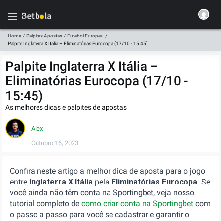
Home
/
Palpites Apostas
/
Futebol Europeu
/
Palpite Inglaterra X Itália – Eliminatórias Eurocopa (17/10 - 15:45)
Palpite Inglaterra X Itália –
Eliminatórias Eurocopa (17/10 -
15:45)
As melhores dicas e palpites de apostas
Alex
Outubro 16, 2023
Confira neste artigo a melhor dica de aposta para o jogo
entre
Inglaterra X Itália
pela
Eliminatórias Eurocopa.
Se
você ainda não têm conta na Sportingbet, veja nosso
tutorial completo de
como criar conta na Sportingbet
com
o passo a passo para você se cadastrar e garantir o