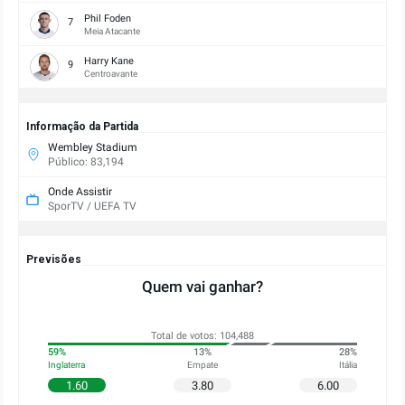
Phil Foden
7
Meia Atacante
Harry Kane
9
Centroavante
Informação da Partida
Wembley Stadium
Público: 83,194
Onde Assistir
SporTV / UEFA TV
Previsões
Quem vai ganhar?
Total de votos: 104,488
59%
13%
28%
Inglaterra
Empate
Itália
1.60
3.80
6.00