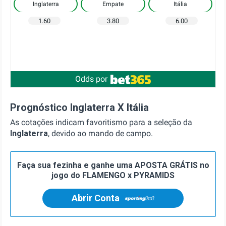
Inglaterra
Empate
Itália
1.60
3.80
6.00
Odds por
Prognóstico Inglaterra X Itália
As cotações indicam favoritismo para a seleção da
Inglaterra
, devido ao mando de campo.
Faça sua fezinha e ganhe uma APOSTA GRÁTIS no
jogo do FLAMENGO x PYRAMIDS
Abrir Conta