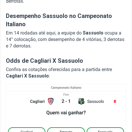
derrotas.
Desempenho Sassuolo no Campeonato
Italiano
Em 14 rodadas até aqui, a equipe do
Sassuolo
ocupa a
14° colocação, com desempenho de 4 vitórias, 3 derrotas
e 7 derrotas.
Odds de Cagliari X Sassuolo
Confira as cotações oferecidas para a partida entre
Cagliari X Sassuolo
:
Campeonato Italiano
Fim
2
-
1
Cagliari
Sassuolo
Quem vai ganhar?