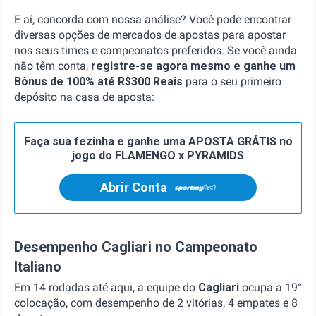
E aí, concorda com nossa análise? Você pode encontrar
diversas opções de mercados de apostas para apostar
nos seus times e campeonatos preferidos. Se você ainda
não têm conta,
registre-se agora mesmo e ganhe um
Bônus de 100% até R$300 Reais
para o seu primeiro
depósito na casa de aposta:
Faça sua fezinha e ganhe uma APOSTA GRÁTIS no
jogo do FLAMENGO x PYRAMIDS
Abrir Conta
Desempenho Cagliari no Campeonato
Italiano
Em 14 rodadas até aqui, a equipe do
Cagliari
ocupa a 19°
colocação, com desempenho de 2 vitórias, 4 empates e 8