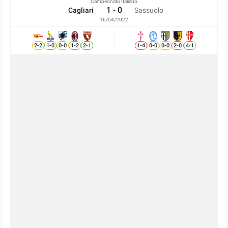
Campeonato Italiano
1 - 0
Cagliari
Sassuolo
16/04/2022
2
-
2
1
-
0
0
-
0
1
-
2
2
-
1
1
-
4
0
-
0
0
-
0
2
-
0
4
-
1