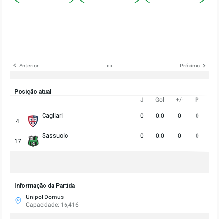
Anterior
Próximo
Posição atual
J
Gol
+/-
P
V
Cagliari
0
0:0
0
0
0
4
Sassuolo
0
0:0
0
0
0
17
Informação da Partida
Unipol Domus
Capacidade: 16,416