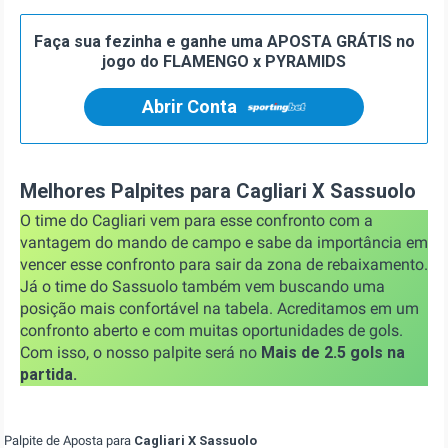
Faça sua fezinha e ganhe uma APOSTA GRÁTIS no
jogo do FLAMENGO x PYRAMIDS
Abrir Conta
Melhores Palpites para Cagliari X Sassuolo
O time do Cagliari vem para esse confronto com a
vantagem do mando de campo e sabe da importância em
vencer esse confronto para sair da zona de rebaixamento.
Já o time do Sassuolo também vem buscando uma
posição mais confortável na tabela. Acreditamos em um
confronto aberto e com muitas oportunidades de gols.
Com isso, o nosso palpite será no
Mais de 2.5 gols na
partida.
Palpite de Aposta para
Cagliari X Sassuolo