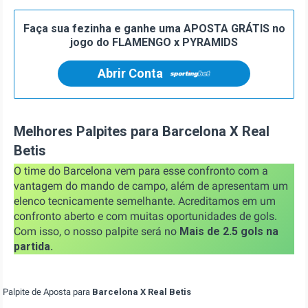
Faça sua fezinha e ganhe uma APOSTA GRÁTIS no
jogo do FLAMENGO x PYRAMIDS
Abrir Conta
Melhores Palpites para Barcelona X Real
Betis
O time do Barcelona vem para esse confronto com a
vantagem do mando de campo, além de apresentam um
elenco tecnicamente semelhante. Acreditamos em um
confronto aberto e com muitas oportunidades de gols.
Com isso, o nosso palpite será no
Mais de 2.5 gols na
partida.
Palpite de Aposta para
Barcelona X Real Betis