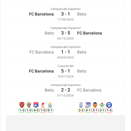
Campeonato Espanhol
3 - 1
FC Barcelona
Betis
17/05/2026
Campeonato Espanhol
3 - 5
Betis
FC Barcelona
06/12/2025
Campeonato Espanhol
1 - 1
FC Barcelona
Betis
05/04/2025
Copa do Rei
5 - 1
FC Barcelona
Betis
15/01/2025
Campeonato Espanhol
2 - 2
Betis
FC Barcelona
07/12/2024
1
-
3
1
-
0
4
-
0
1
-
0
0
-
1
2
-
2
4
-
1
3
-
1
3
-
1
1
-
0