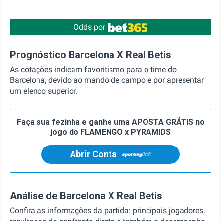
Odds por
Prognóstico Barcelona X Real Betis
As cotações indicam favoritismo para o time do
Barcelona, devido ao mando de campo e por apresentar
um elenco superior.
Faça sua fezinha e ganhe uma APOSTA GRÁTIS no
jogo do FLAMENGO x PYRAMIDS
Abrir Conta
Análise de Barcelona X Real Betis
Confira as informações da partida: principais jogadores,