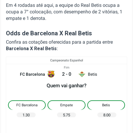
Em 4 rodadas até aqui, a equipe do Real Betis ocupa a
ocupa a 7° colocação, com desempenho de 2 vitórias, 1
empate e 1 derrota.
Odds de Barcelona X Real Betis
Confira as cotações oferecidas para a partida entre
Barcelona X Real Betis
:
Campeonato Espanhol
Fim
2
-
0
FC Barcelona
Betis
Quem vai ganhar?
FC Barcelona
Empate
Betis
1.30
5.75
8.00