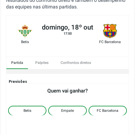
resultados do confronto direto e também o desempenho
das equipes nas últimas partidas.
domingo, 18º out
17:00
Betis
FC Barcelona
Partida
Palpites
Confrontos diretos
Previsões
Quem vai ganhar?
Betis
Empate
FC Barcelona