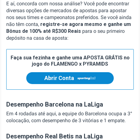
E aí, concorda com nossa análise? Você pode encontrar
diversas opções de mercados de apostas para apostar
nos seus times e campeonatos preferidos. Se você ainda
não têm conta,
registre-se agora mesmo e ganhe um
Bônus de 100% até R$300 Reais
para o seu primeiro
depósito na casa de aposta:
Faça sua fezinha e ganhe uma APOSTA GRÁTIS no
jogo do FLAMENGO x PYRAMIDS
Abrir Conta
Desempenho Barcelona na LaLiga
Em 4 rodadas até aqui, a equipe do Barcelona ocupa a 3°
colocação, com desempenho de 3 vitórias e 1 empate.
Desempenho Real Betis na LaLiga