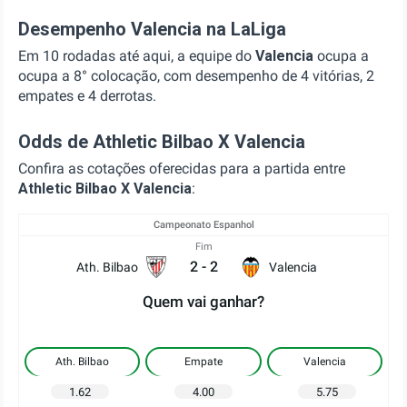
Desempenho Valencia na LaLiga
Em 10 rodadas até aqui, a equipe do
Valencia
ocupa a
ocupa a 8° colocação, com desempenho de 4 vitórias, 2
empates e 4 derrotas.
Odds de Athletic Bilbao X Valencia
Confira as cotações oferecidas para a partida entre
Athletic Bilbao X Valencia
:
Campeonato Espanhol
Fim
2
-
2
Ath. Bilbao
Valencia
Quem vai ganhar?
Ath. Bilbao
Empate
Valencia
1.62
4.00
5.75