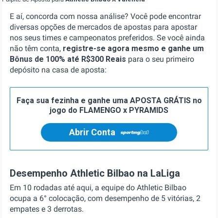
E aí, concorda com nossa análise? Você pode encontrar
diversas opções de mercados de apostas para apostar
nos seus times e campeonatos preferidos. Se você ainda
não têm conta,
registre-se agora mesmo e ganhe um
Bônus de 100% até R$300 Reais
para o seu primeiro
depósito na casa de aposta:
Faça sua fezinha e ganhe uma APOSTA GRÁTIS no
jogo do FLAMENGO x PYRAMIDS
Abrir Conta
Desempenho Athletic Bilbao na LaLiga
Em 10 rodadas até aqui, a equipe do Athletic Bilbao
ocupa a 6° colocação, com desempenho de 5 vitórias, 2
empates e 3 derrotas.