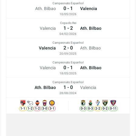
Campeonato Espanhol
0 - 1
Ath. Bilbao
Valencia
10/05/2026
Copa do Rei
1 - 2
Valencia
Ath. Bilbao
04/02/2026
Campeonato Espanhol
2 - 0
Valencia
Ath. Bilbao
20/09/2025
Campeonato Espanhol
0 - 1
Valencia
Ath. Bilbao
18/05/2025
Campeonato Espanhol
1 - 0
Ath. Bilbao
Valencia
28/08/2024
1
-
1
1
-
2
1
-
2
3
-
0
3
-
1
0
-
3
0
-
3
2
-
2
0
-
2
0
-
11