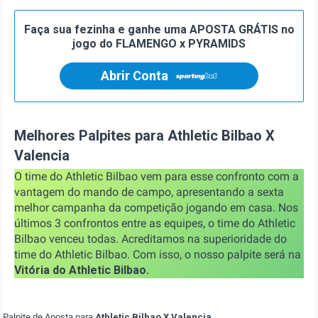
Faça sua fezinha e ganhe uma APOSTA GRÁTIS no
jogo do FLAMENGO x PYRAMIDS
Abrir Conta
Melhores Palpites para Athletic Bilbao X
Valencia
O time do Athletic Bilbao vem para esse confronto com a
vantagem do mando de campo, apresentando a sexta
melhor campanha da competição jogando em casa. Nos
últimos 3 confrontos entre as equipes, o time do Athletic
Bilbao venceu todas. Acreditamos na superioridade do
time do Athletic Bilbao. Com isso, o nosso palpite será na
Vitória do Athletic Bilbao.
Palpite de Aposta para
Athletic Bilbao X Valencia