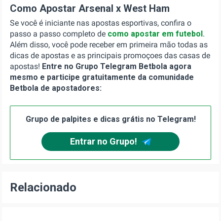
Como Apostar Arsenal x West Ham
Se você é iniciante nas apostas esportivas, confira o
passo a passo completo de
como apostar em futebol
.
Além disso, você pode receber em primeira mão todas as
dicas de apostas e as principais promoçoes das casas de
apostas!
Entre no Grupo Telegram Betbola agora
mesmo e participe gratuitamente da comunidade
Betbola de apostadores:
Grupo de palpites e dicas grátis no Telegram!
Entrar no Grupo!
Relacionado