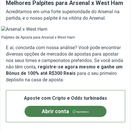
Melhores Palpites para Arsenal x West Ham
Acreditamos em uma forte superioridade do Arsenal na
partida, e o nosso palpite é na vitória do Arsenal.
Palpites de Aposta para Arsenal x West Ham
E aí, concorda com nossa análise? Você pode encontrar
diversas opções de mercados de apostas para apostar
nos seus times e campeonatos preferidos. Se você ainda
não têm conta,
registre-se agora mesmo e ganhe um
Bônus de 100% até R$300 Reais
para o seu primeiro
depósito na casa de aposta:
Aposte com Cripto e Odds turbinadas
Abrir conta