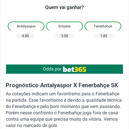
Quem vai ganhar?
Antalyaspor
Empate
Fenerbahçe
4.00
3.50
1.83
Odds por
Prognóstico Antalyaspor X Fenerbahçe SK
As cotações indicam um favoritismo para o Fenerbahçe
na partida. Esse favoritismo é devido a qualidade técnica
do Fenerbahçe e pelo bom momento que vem passando.
Porém nesse confronto o Fenerbahçe joga fora de casa
contra uma equipe que precisa muito da vitória. Vemos
valor no mercado de gols.