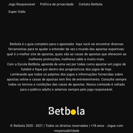
Jogo Responsável
Política de privacidade
Contato Betbola
Super Odds
Betbola é o guia completo para o apostador. Aqui você vai encontrar diversas
ferramentas para te ajudar a entender de vez o mundo das apostas esportivas:
qual é o melhor site de apostas, quais são as casas de apostas que oferecem as
melhores promoções, melhores odds e muito mais.
Com a Escola BetBola, aprenda de uma vez por todas como apostar em jogos de
futebol e fique por dentro dos prognósticos dos jogos de hoje.
Lembrando que todos os palpites dos jogos e informações fornecidas sobre
apostas online e casas de apostas tem fins de entretenimento. Consulte sempre
todos os termos e condições das casas de apostas. Nosso conteúdo é voltado
para o público adulto e zelamos sempre pelo jogo responsável.
© Betbola 2020 - 2021 | Todos os direitos reservados | +18 anos - Jogue com
responsabilidade