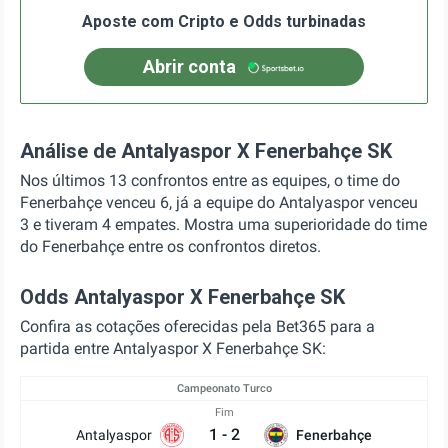
Aposte com Cripto e Odds turbinadas
Abrir conta
Análise de Antalyaspor X Fenerbahçe SK
Nos últimos 13 confrontos entre as equipes, o time do
Fenerbahçe venceu 6, já a equipe do Antalyaspor venceu
3 e tiveram 4 empates. Mostra uma superioridade do time
do Fenerbahçe entre os confrontos diretos.
Odds Antalyaspor X Fenerbahçe SK
Confira as cotações oferecidas pela Bet365 para a
partida entre Antalyaspor X Fenerbahçe SK:
Campeonato Turco
Fim
1
-
2
Antalyaspor
Fenerbahçe