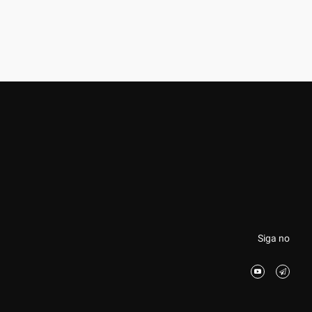
Siga no