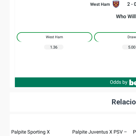
2
-
West Ham
Who Will
West Ham
Dra
1.36
5.00
Odds by
Relaci
Palpite Sporting X
Palpite Juventus X PSV –
P