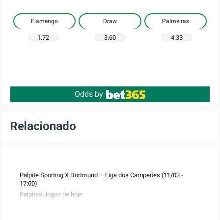
Flamengo
Draw
Palmeiras
1.72
3.60
4.33
Odds by
Relacionado
Palpite Sporting X Dortmund – Liga dos Campeões (11/02 -
17:00)
Palpites Jogos de hoje