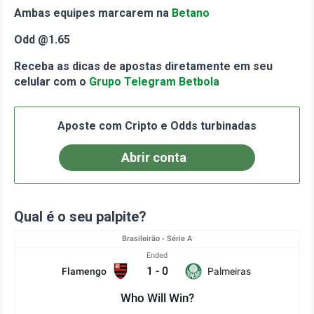
Ambas equipes marcarem na
Betano
Odd @1.65
Receba as dicas de apostas diretamente em seu
celular com o
Grupo Telegram Betbola
Aposte com Cripto e Odds turbinadas
Abrir conta
Qual é o seu palpite?
Brasileirão - Série A
Ended
1
-
0
Flamengo
Palmeiras
Who Will Win?