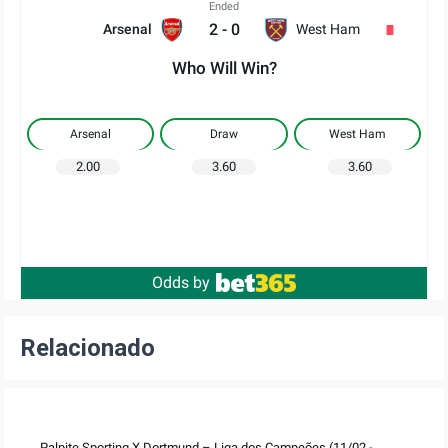
Ended
2
-
0
Arsenal
West Ham
Who Will Win?
Arsenal
Draw
West Ham
2.00
3.60
3.60
Odds by
Relacionado
Palpite Sporting X Dortmund – Liga dos Campeões (11/02 -