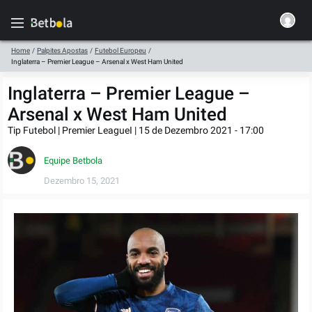
Home
/
Palpites Apostas
/
Futebol Europeu
/
Inglaterra – Premier League – Arsenal x West Ham United
Inglaterra – Premier League –
Arsenal x West Ham United
Tip Futebol | Premier LeagueI | 15 de Dezembro 2021 - 17:00
Equipe Betbola
Dezembro 15, 2021