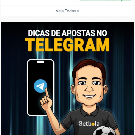
Veja Todas >