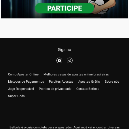
Siga no
Como Apostar Online
Melhores casas de apostas online brasileiras
Métodos de Pagamentos
Palpites Apostas
Apostas Grátis
Sobre nós
Jogo Responsável
Política de privacidade
Contato Betbola
Super Odds
Betbola é o guia completo para o apostador. Aqui você vai encontrar diversas