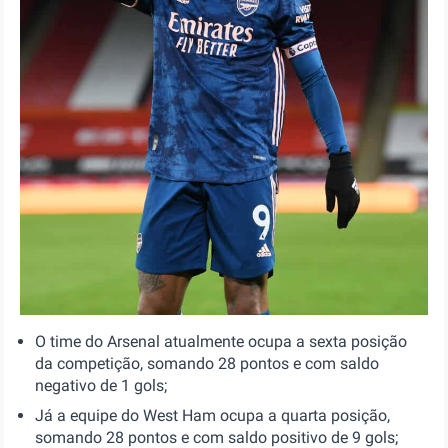
O time do Arsenal atualmente ocupa a sexta posição
da competição, somando 28 pontos e com saldo
negativo de 1 gols;
Já a equipe do West Ham ocupa a quarta posição,
somando 28 pontos e com saldo positivo de 9 gols;