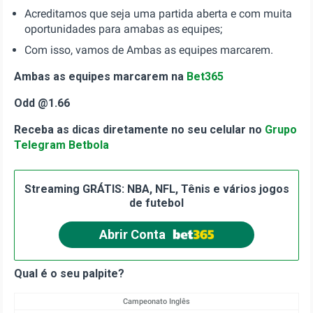
Acreditamos que seja uma partida aberta e com muita
oportunidades para amabas as equipes;
Com isso, vamos de Ambas as equipes marcarem.
Ambas as equipes marcarem na
Bet365
Odd @1.66
Receba as dicas diretamente no seu celular no
Grupo
Telegram
Betbola
Streaming GRÁTIS: NBA, NFL, Tênis e vários jogos
de futebol
Abrir Conta
Qual é o seu palpite?
Campeonato Inglês