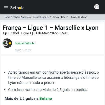
Home
/
Palpites Apostas
/
Futebol Europeu
/
França – Ligue 1 – Marsellie x Lyon
França – Ligue 1 – Marsellie x Lyon
Tip Futebol | Ligue 1 | 01 de Maio 2022 - 15:45
Equipe Betbola
Maio 1, 2022
Acreditamos em um confronto aberto nesse clássico, o
time do Marseille tenta assumir a liderança e o time do
Lyon não tem nada a perder;
Com isso, vamos de Mais de 2.5 gols na partida.
Mais de 2.5 gols na
Betano