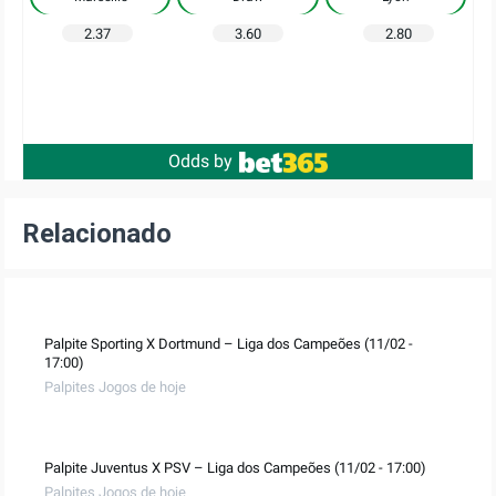
2.37
3.60
2.80
Odds by
Relacionado
Palpite Sporting X Dortmund – Liga dos Campeões (11/02 -
17:00)
Palpites Jogos de hoje
Palpite Juventus X PSV – Liga dos Campeões (11/02 - 17:00)
Palpites Jogos de hoje