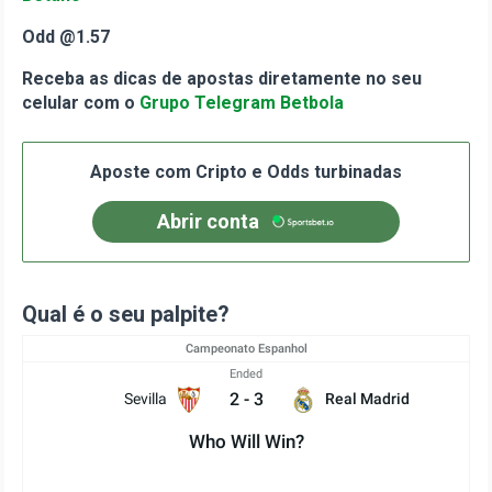
Odd @1.57
Receba as dicas de apostas diretamente no seu
celular com o
Grupo Telegram Betbola
Aposte com Cripto e Odds turbinadas
Abrir conta
Qual é o seu palpite?
Campeonato Espanhol
Ended
2
-
3
Sevilla
Real Madrid
Who Will Win?