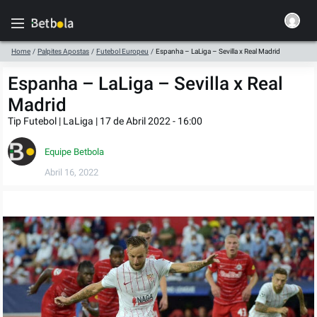
Home
/
Palpites Apostas
/
Futebol Europeu
/
Espanha – LaLiga – Sevilla x Real Madrid
Espanha – LaLiga – Sevilla x Real
Madrid
Tip Futebol | LaLiga | 17 de Abril 2022 - 16:00
Equipe Betbola
Abril 16, 2022