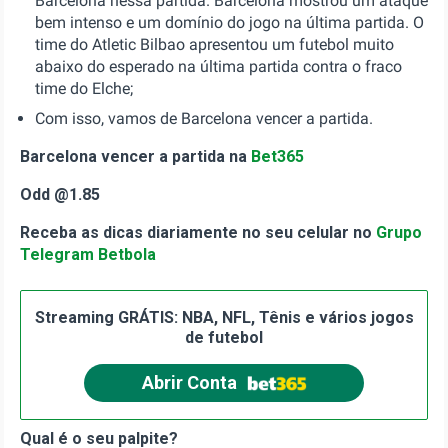
Barcelona nessa partida. Barcelona mostrou um ataque
bem intenso e um domínio do jogo na última partida. O
time do Atletic Bilbao apresentou um futebol muito
abaixo do esperado na última partida contra o fraco
time do Elche;
Com isso, vamos de Barcelona vencer a partida.
Barcelona vencer a partida na
Bet365
Odd @1.85
Receba as dicas diariamente no seu celular no
Grupo
Telegram Betbola
Streaming GRÁTIS: NBA, NFL, Tênis e vários jogos
de futebol
Abrir Conta
Qual é o seu palpite?