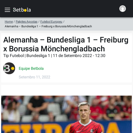
Home
/
Palpites Apostas
/
Futebol Europeu
/
Alemanha – Bundesliga 1 – Freiburg x Borussia Mönchengladbach
Alemanha – Bundesliga 1 – Freiburg
x Borussia Mönchengladbach
Tip Futebol | Bundesliga 1 | 11 de Setembro 2022 - 12:30
Equipe Betbola
Setembro 11, 2022