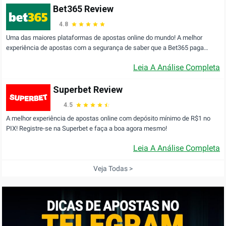
Bet365 Review
4.8
Uma das maiores plataformas de apostas online do mundo! A melhor
experiência de apostas com a segurança de saber que a Bet365 paga
mesmo!
Leia A Análise Completa
Superbet Review
4.5
A melhor experiência de apostas online com depósito mínimo de R$1 no
PIX! Registre-se na Superbet e faça a boa agora mesmo!
Leia A Análise Completa
Veja Todas >