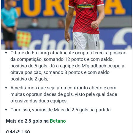
O time do Freiburg atualmente ocupa a terceira posição
da competição, somando 12 pontos e com saldo
positivo de 5 gols. Já a equipe do M’gladbach ocupa a
oitava posição, somando 8 pontos e com saldo
positivo de 2 gols;
Acreditamos que seja uma confronto aberto e com
muitas oportunidades de gols, visto pela qualidade
ofensiva das duas equipes;
Com isso, vamos de Mais de 2.5 gols na partida.
Mais de 2.5 gols na
Betano
Odd @1.60