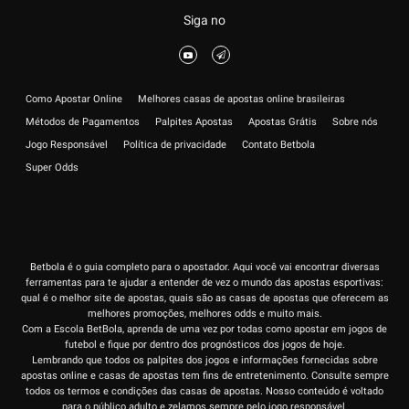
Siga no
Como Apostar Online
Melhores casas de apostas online brasileiras
Métodos de Pagamentos
Palpites Apostas
Apostas Grátis
Sobre nós
Jogo Responsável
Política de privacidade
Contato Betbola
Super Odds
Betbola é o guia completo para o apostador. Aqui você vai encontrar diversas
ferramentas para te ajudar a entender de vez o mundo das apostas esportivas:
qual é o melhor site de apostas, quais são as casas de apostas que oferecem as
melhores promoções, melhores odds e muito mais.
Com a Escola BetBola, aprenda de uma vez por todas como apostar em jogos de
futebol e fique por dentro dos prognósticos dos jogos de hoje.
Lembrando que todos os palpites dos jogos e informações fornecidas sobre
apostas online e casas de apostas tem fins de entretenimento. Consulte sempre
todos os termos e condições das casas de apostas. Nosso conteúdo é voltado
para o público adulto e zelamos sempre pelo jogo responsável.