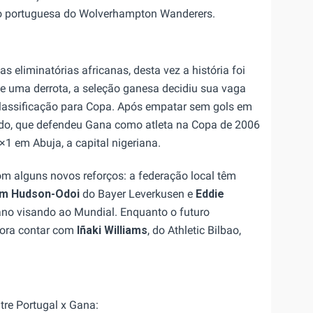
ião portuguesa do Wolverhampton Wanderers.
 eliminatórias africanas, desta vez a história foi
 e uma derrota, a seleção ganesa decidiu sua vaga
e classificação para Copa. Após empatar sem gols em
 Addo, que defendeu Gana como atleta na Copa de 2006
×1 em Abuja, a capital nigeriana.
m alguns novos reforços: a federação local têm
um Hudson-Odoi
do Bayer Leverkusen e
Eddie
ano visando ao Mundial. Enquanto o futuro
agora contar com
Iñaki Williams
, do Athletic Bilbao,
tre Portugal x Gana: