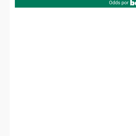
Odds por