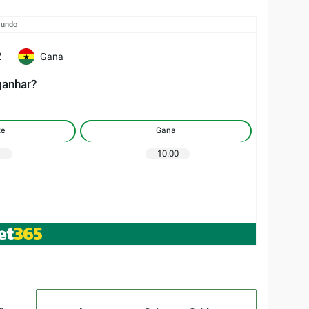
Mundo
2
Gana
ganhar?
te
Gana
10.00