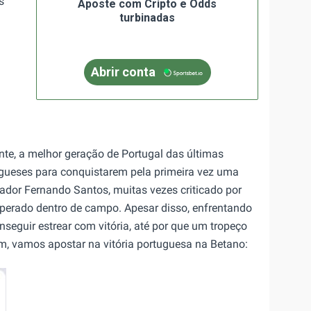
s
Aposte com Cripto e Odds
turbinadas
Abrir conta
nte, a melhor geração de Portugal das últimas
gueses para conquistarem pela primeira vez uma
dor Fernando Santos, muitas vezes criticado por
sperado dentro de campo. Apesar disso, enfrentando
seguir estrear com vitória, até por que um tropeço
sim, vamos apostar na vitória portuguesa na Betano: