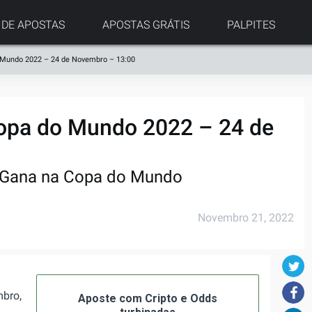
 DE APOSTAS
APOSTAS GRÁTIS
PALPITES
o Mundo 2022 – 24 de Novembro – 13:00
Copa do Mundo 2022 – 24 de
x Gana na Copa do Mundo
Novembro 21, 2022
mbro,
Aposte com Cripto e Odds