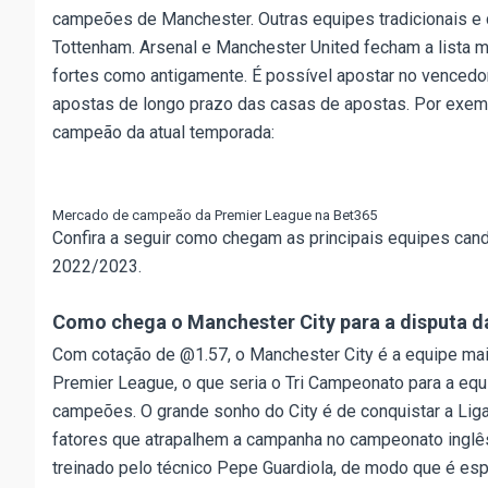
campeões de Manchester. Outras equipes tradicionais e
Tottenham. Arsenal e Manchester United fecham a lista
fortes como antigamente. É possível apostar no venced
apostas de longo prazo das casas de apostas. Por exem
campeão da atual temporada:
Mercado de campeão da Premier League na Bet365
Confira a seguir como chegam as principais equipes cand
2022/2023.
Como chega o Manchester City para a disputa d
Com cotação de @1.57, o Manchester City é a equipe mais
Premier League, o que seria o Tri Campeonato para a equi
campeões. O grande sonho do City é de conquistar a Li
fatores que atrapalhem a campanha no campeonato inglês
treinado pelo técnico Pepe Guardiola, de modo que é es