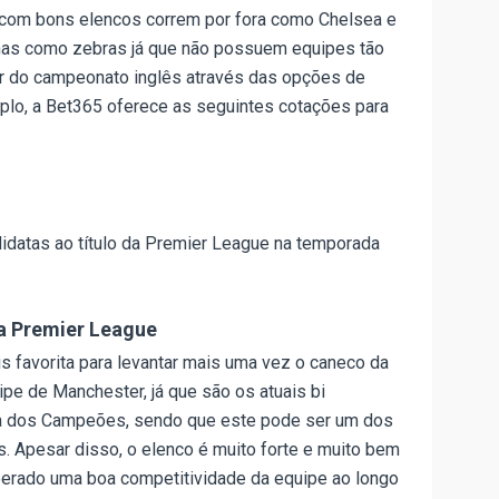
 com bons elencos correm por fora como Chelsea e
 mas como zebras já que não possuem equipes tão
or do campeonato inglês através das opções de
plo, a Bet365 oferece as seguintes cotações para
idatas ao título da Premier League na temporada
a Premier League
 favorita para levantar mais uma vez o caneco da
pe de Manchester, já que são os atuais bi
ga dos Campeões, sendo que este pode ser um dos
. Apesar disso, o elenco é muito forte e muito bem
perado uma boa competitividade da equipe ao longo