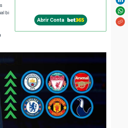
ês
al bi
Abrir Conta
a