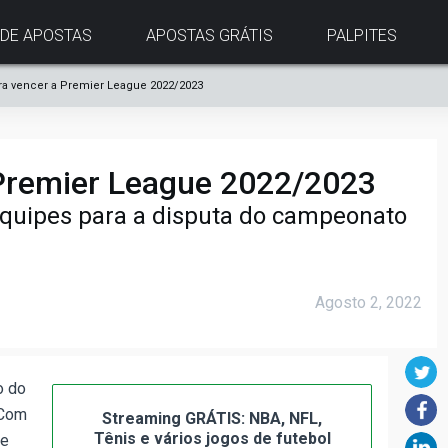
 DE APOSTAS
APOSTAS GRÁTIS
PALPITES
ara vencer a Premier League 2022/2023
 Premier League 2022/2023
equipes para a disputa do campeonato
Agosto 2, 2022
o do
 Com
Streaming GRÁTIS: NBA, NFL,
Tênis e vários jogos de futebol
 e