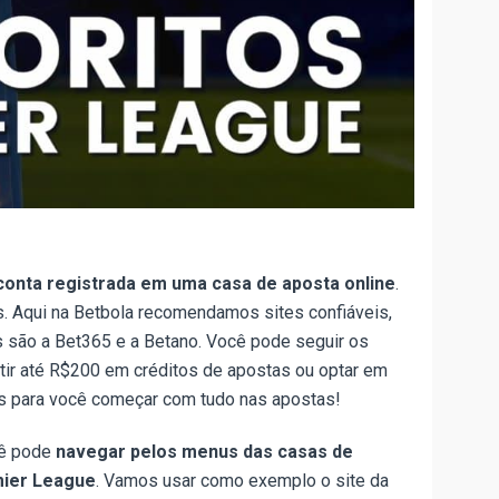
conta registrada em uma casa de aposta online
.
s. Aqui na Betbola recomendamos sites confiáveis,
 são a Bet365 e a Betano. Você pode seguir os
tir até R$200 em créditos de apostas ou optar em
s para você começar com tudo nas apostas!
cê pode
navegar pelos menus das casas de
mier League
. Vamos usar como exemplo o site da