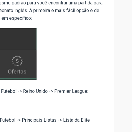
esmo padrão para você encontrar uma partida para
onato inglês. A primeira e mais fácil opção é de
s em específico:
 Futebol -> Reino Unido -> Premier League:
utebol -> Principais Listas -> Lista da Elite