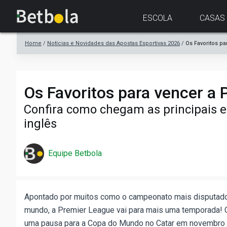
ESCOLA
CASAS
Home
/
Notícias e Novidades das Apostas Esportivas 2026
/
Os Favoritos p
Os Favoritos para vencer a
Confira como chegam as principais 
inglês
Equipe Betbola
Apontado por muitos como o campeonato mais disputad
mundo, a Premier League vai para mais uma temporada!
uma pausa para a Copa do Mundo no Catar em novembro