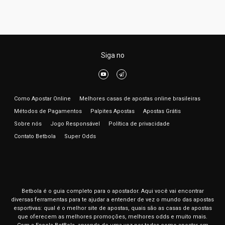
Siga no
Como Apostar Online
Melhores casas de apostas online brasileiras
Métodos de Pagamentos
Palpites Apostas
Apostas Grátis
Sobre nós
Jogo Responsável
Política de privacidade
Contato Betbola
Super Odds
Betbola é o guia completo para o apostador. Aqui você vai encontrar
diversas ferramentas para te ajudar a entender de vez o mundo das apostas
esportivas: qual é o melhor site de apostas, quais são as casas de apostas
que oferecem as melhores promoções, melhores odds e muito mais.