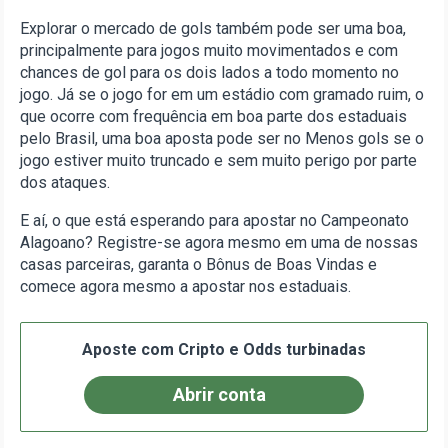
Explorar o mercado de gols também pode ser uma boa,
principalmente para jogos muito movimentados e com
chances de gol para os dois lados a todo momento no
jogo. Já se o jogo for em um estádio com gramado ruim, o
que ocorre com frequência em boa parte dos estaduais
pelo Brasil, uma boa aposta pode ser no Menos gols se o
jogo estiver muito truncado e sem muito perigo por parte
dos ataques.
E aí, o que está esperando para apostar no Campeonato
Alagoano? Registre-se agora mesmo em uma de nossas
casas parceiras, garanta o Bônus de Boas Vindas e
comece agora mesmo a apostar nos estaduais.
Aposte com Cripto e Odds turbinadas
Abrir conta