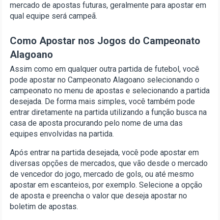
mercado de apostas futuras, geralmente para apostar em
qual equipe será campeã.
Como Apostar nos Jogos do Campeonato
Alagoano
Assim como em qualquer outra partida de futebol, você
pode apostar no Campeonato Alagoano selecionando o
campeonato no menu de apostas e selecionando a partida
desejada. De forma mais simples, você também pode
entrar diretamente na partida utilizando a função busca na
casa de aposta procurando pelo nome de uma das
equipes envolvidas na partida.
Após entrar na partida desejada, você pode apostar em
diversas opções de mercados, que vão desde o mercado
de vencedor do jogo, mercado de gols, ou até mesmo
apostar em escanteios, por exemplo. Selecione a opção
de aposta e preencha o valor que deseja apostar no
boletim de apostas.