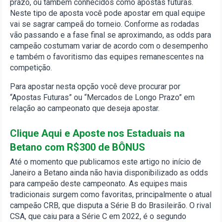
prazo, ou também conhecidos como apostas futuras.
Neste tipo de aposta você pode apostar em qual equipe
vai se sagrar campeã do torneio. Conforme as rodadas
vão passando e a fase final se aproximando, as odds para
campeão costumam variar de acordo com o desempenho
e também o favoritismo das equipes remanescentes na
competição.
Para apostar nesta opção você deve procurar por
“Apostas Futuras” ou “Mercados de Longo Prazo” em
relação ao campeonato que deseja apostar.
Clique Aqui e Aposte nos Estaduais na
Betano com R$300 de BÔNUS
Até o momento que publicamos este artigo no início de
Janeiro a Betano ainda não havia disponibilizado as odds
para campeão deste campeonato. As equipes mais
tradicionais surgem como favoritas, principalmente o atual
campeão CRB, que disputa a Série B do Brasileirão. O rival
CSA, que caiu para a Série C em 2022, é o segundo