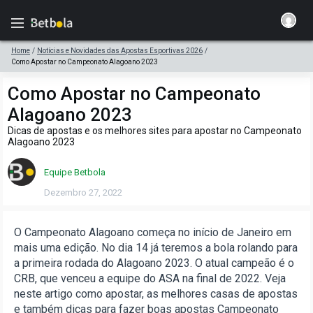
Home
/
Notícias e Novidades das Apostas Esportivas 2026
/
Como Apostar no Campeonato Alagoano 2023
Como Apostar no Campeonato
Alagoano 2023
Dicas de apostas e os melhores sites para apostar no Campeonato
Alagoano 2023
Equipe Betbola
Dezembro 27, 2022
O Campeonato Alagoano começa no início de Janeiro em
mais uma edição. No dia 14 já teremos a bola rolando para
a primeira rodada do Alagoano 2023. O atual campeão é o
CRB, que venceu a equipe do ASA na final de 2022. Veja
neste artigo como apostar, as melhores casas de apostas
e também dicas para fazer boas apostas Campeonato