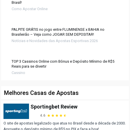
Brasil!
Como Apostar Online
PALPITE GRÁTIS no jogo entre FLUMINENSE x BAHIA no
Brasileirão – Veja como JOGAR SEM DEPOSITAR!
Notícias e Novidades das Apostas Esportivas 2026
TOP 3 Cassinos Online com Bônus e Depósito Mínimo de R$5
Reais para se divertir
Cassino
Melhores Casas de Apostas
Sportingbet Review
4.6
O site de apostas legalizado que atua no Brasil desde a década de 2000.
Aproveite o depósito mínimo de R$5 no PIX e faça a boa!