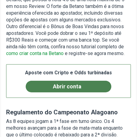
em nosso Review. O forte da Betano também é a ótima
experiência oferecida ao apostador, incluindo diversas
opções de apostas com alguns mercados exclusivos.
Outro diferencial é o Bônus de Boas Vindas para novos
apostadores. Você pode dobrar o seu 1º depósito até
R$300 Reais e começar com uma banca top. Se você
ainda não têm conta, confira nosso tutorial completo de
como criar conta na Betano
e registre-se agora mesmo.
Aposte com Cripto e Odds turbinadas
Abrir conta
Regulamento do Campeonato Alagoano
As 8 equipes jogam a 1ª fase em turno único. Os 4
melhores avançam para a fase de mata-mata enquanto
que o último colocado é rebaixado para a 2ª divisão.