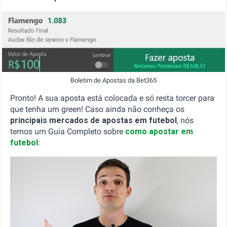
Boletim de Apostas da Bet365
Pronto! A sua aposta está colocada e só resta torcer para
que tenha um green! Caso ainda não conheça os
principais mercados de apostas em futebol
, nós
temos um Guia Completo sobre
como apostar em
futebol
: