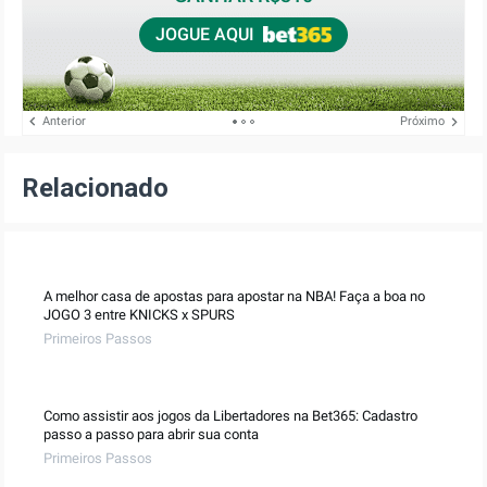
JOGUE AQUI
Anterior
Próximo
Relacionado
A melhor casa de apostas para apostar na NBA! Faça a boa no
JOGO 3 entre KNICKS x SPURS
Primeiros Passos
Como assistir aos jogos da Libertadores na Bet365: Cadastro
passo a passo para abrir sua conta
Primeiros Passos