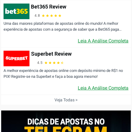
Bet365 Review
4.8
Uma das maiores plataformas de apostas online do mundo! A melhor
experiência de apostas com a segurança de saber que a Bet365 paga
mesmo!
Leia A Análise Completa
Superbet Review
4.5
A melhor experiência de apostas online com depósito mínimo de R$1 no
PIX! Registre-se na Superbet e faça a boa agora mesmo!
Leia A Análise Completa
Veja Todas >