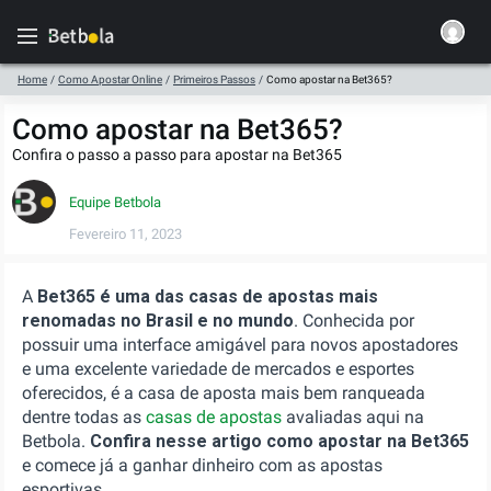
Home
/
Como Apostar Online
/
Primeiros Passos
/
Como apostar na Bet365?
Como apostar na Bet365?
Confira o passo a passo para apostar na Bet365
Equipe Betbola
Fevereiro 11, 2023
A
Bet365 é uma das casas de apostas mais
renomadas no Brasil e no mundo
. Conhecida por
possuir uma interface amigável para novos apostadores
e uma excelente variedade de mercados e esportes
oferecidos, é a casa de aposta mais bem ranqueada
dentre todas as
casas de apostas
avaliadas aqui na
Betbola.
Confira nesse artigo como apostar na Bet365
e comece já a ganhar dinheiro com as apostas
esportivas.